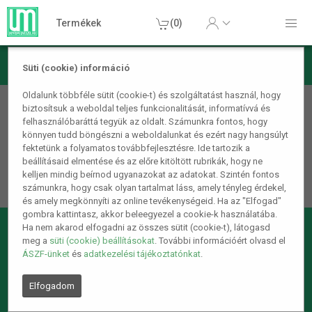
Termékek
(0)
Süti (cookie) információ
Oldalunk többféle sütit (cookie-t) és szolgáltatást használ, hogy
404 - A keresett oldal nem található
biztosítsuk a weboldal teljes funkcionalitását, informatívvá és
felhasználóbaráttá tegyük az oldalt. Számunkra fontos, hogy
Sajnáljuk, de nem találjuk a keresett oldalt.
könnyen tudd böngészni a weboldalunkat és ezért nagy hangsúlyt
fektetünk a folyamatos továbbfejlesztésre. Ide tartozik a
Lehet, hogy egy hibás linkre kattintottál vagy a kért oldalt
beállításaid elmentése és az előre kitöltött rubrikák, hogy ne
már nem létezik.
kelljen mindig beírnod ugyanazokat az adatokat. Szintén fontos
számunkra, hogy csak olyan tartalmat láss, amely tényleg érdekel,
és amely megkönnyíti az online tevékenységeid. Ha az "Elfogad"
gombra kattintasz, akkor beleegyezel a cookie-k használatába.
Ha nem akarod elfogadni az összes sütit (cookie-t), látogasd
meg a
süti (cookie) beállításokat
. További információért olvasd el
ÁSZF-ünket
és
adatkezelési tájékoztatónkat
.
Elfogadom