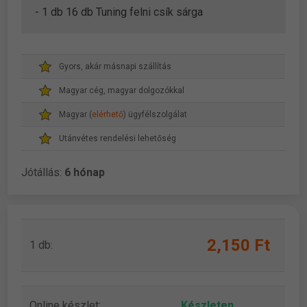
- 1 db 16 db Tuning felni csík sárga
Gyors, akár másnapi szállítás
Magyar cég, magyar dolgozókkal
Magyar (
elérhető
) ügyfélszolgálat
Utánvétes rendelési lehetőség
Jótállás:
6 hónap
2,150 Ft
1 db:
Online készlet:
Készleten