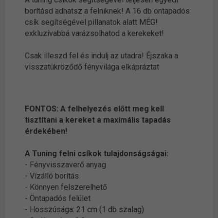
borításd adhatsz a felniknek! A 16 db öntapadós
csík segítségével pillanatok alatt MÉG!
exkluzívabbá varázsolhatod a kerekeket!
Csak illeszd fel és indulj az utadra! Éjszaka a
visszatükröződő fényvilága elkápráztat
FONTOS: A felhelyezés előtt meg kell
tisztítani a kereket a maximális tapadás
érdekében!
A Tuning felni csíkok tulajdonságságai:
- Fényvisszaverő anyag
- Vízálló borítás
- Könnyen felszerelhető
- Öntapadós felület
- Hosszúsága: 21 cm (1 db szalag)