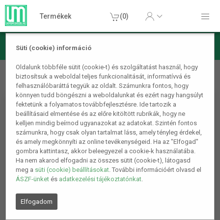
Termékek
(0)
Süti (cookie) információ
Autós termékek
Autós kiegészítők
16 db Tuning felni
Oldalunk többféle sütit (cookie-t) és szolgáltatást használ, hogy
biztosítsuk a weboldal teljes funkcionalitását, informatívvá és
csík sárga
felhasználóbaráttá tegyük az oldalt. Számunkra fontos, hogy
könnyen tudd böngészni a weboldalunkat és ezért nagy hangsúlyt
fektetünk a folyamatos továbbfejlesztésre. Ide tartozik a
beállításaid elmentése és az előre kitöltött rubrikák, hogy ne
kelljen mindig beírnod ugyanazokat az adatokat. Szintén fontos
számunkra, hogy csak olyan tartalmat láss, amely tényleg érdekel,
és amely megkönnyíti az online tevékenységeid. Ha az "Elfogad"
gombra kattintasz, akkor beleegyezel a cookie-k használatába.
Ha nem akarod elfogadni az összes sütit (cookie-t), látogasd
meg a
süti (cookie) beállításokat
. További információért olvasd el
ÁSZF-ünket
és
adatkezelési tájékoztatónkat
.
Elfogadom