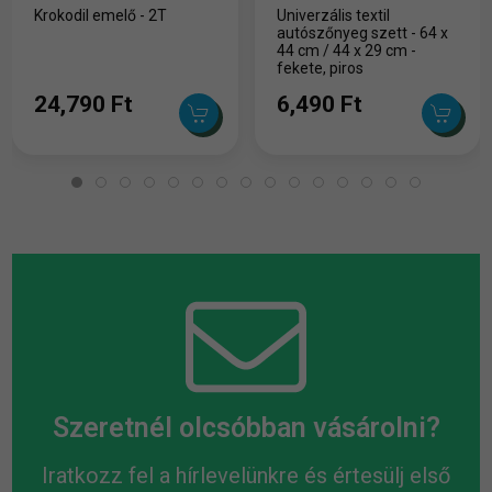
Krokodil emelő - 2T
Univerzális textil
autószőnyeg szett - 64 x
44 cm / 44 x 29 cm -
fekete, piros
24,790 Ft
6,490 Ft
Szeretnél olcsóbban vásárolni?
Iratkozz fel a hírlevelünkre és értesülj első