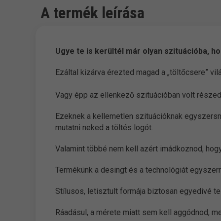
A termék leírása
Ugye te is kerültél már olyan szituációba, h
Ezáltal kizárva érezted magad a „töltőcsere” vil
Vagy épp az ellenkező szituációban volt része
Ezeknek a kellemetlen szituációknak egyszersm
mutatni neked a töltés logót.
Valamint többé nem kell azért imádkoznod, hog
Termékünk a desingt és a technológiát egyszer
Stílusos, letisztult formája biztosan egyedivé te
Ráadásul, a mérete miatt sem kell aggódnod, mer