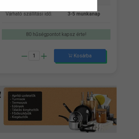
Várható szállítási idő:
3-5 munkanap
80 hűségpontot kapsz érte!
Kosárba