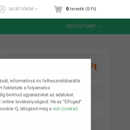
0
termék (0 Ft)
SAJÁT FIÓKOM
SEGÍTHETÜNK?
2,650 Ft
1 db:
tását, informatívvá és felhasználóbaráttá
t fektetünk a folyamatos
Online készlet:
Készleten
indig beírnod ugyanazokat az adatokat.
z online tevékenységeid. Ha az "Elfogad"
(cookie-t), látogasd meg a
süti (cookie)
Szállítási díj:
990 Ft-tól
Bankkártya (Barion):
ingyenes