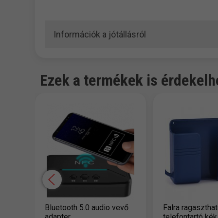
Információk a jótállásról
Ezek a termékek is érdekelh
Bluetooth 5.0 audio vevő
Falra ragasztha
adapter
telefontartó kék