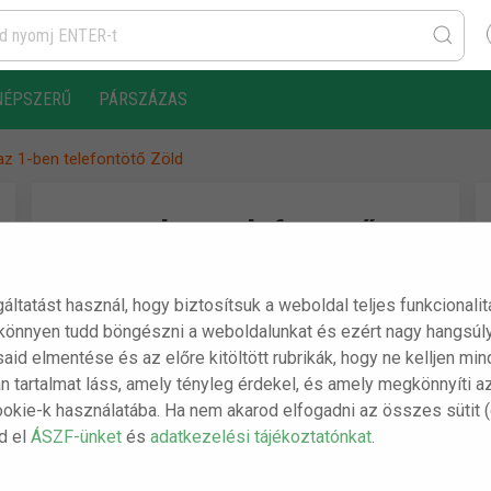
NÉPSZERŰ
PÁRSZÁZAS
az 1-ben telefontötő Zöld
4 az 1-ben telefontötő
Zöld
gáltatást használ, hogy biztosítsuk a weboldal teljes funkcionali
 könnyen tudd böngészni a weboldalunkat és ezért nagy hangsúly
A csomag tartalma:
ásaid elmentése és az előre kitöltött rubrikák, hogy ne kelljen m
n tartalmat láss, amely tényleg érdekel, és amely megkönnyíti a
- 1 db 4 az 1-ben telefontötő Zöld
ookie-k használatába. Ha nem akarod elfogadni az összes sütit 
sd el
ÁSZF-ünket
és
adatkezelési tájékoztatónkat
.
Gyors, akár másnapi szállítás