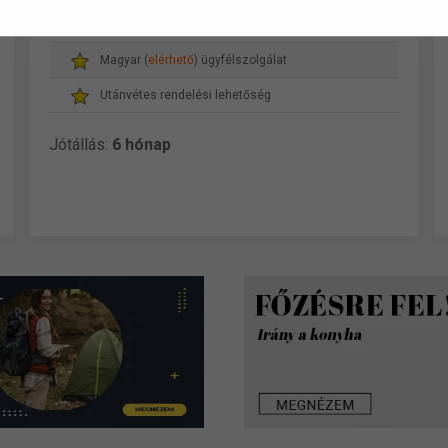
Magyar cég, magyar dolgozókkal
Magyar (
elérhető
) ügyfélszolgálat
Utánvétes rendelési lehetőség
Jótállás:
6 hónap