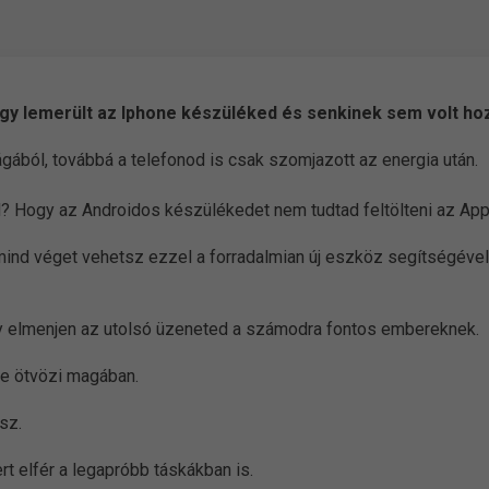
ogy lemerült az Iphone készüléked és senkinek sem volt hozz
ágából, továbbá a telefonod is csak szomjazott az energia után.
d? Hogy az Androidos készülékedet nem tudtad feltölteni az Ap
ind véget vehetsz ezzel a forradalmian új eszköz segítségével
y elmenjen az utolsó üzeneted a számodra fontos embereknek.
re ötvözi magában.
sz.
t elfér a legapróbb táskákban is.