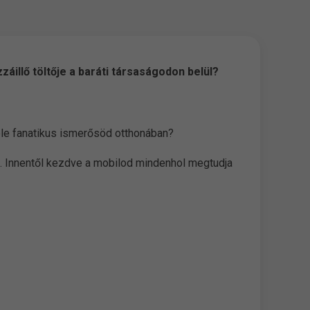
áillő töltője a baráti társaságodon belül?
ple fanatikus ismerősöd otthonában?
. Innentől kezdve a mobilod mindenhol megtudja