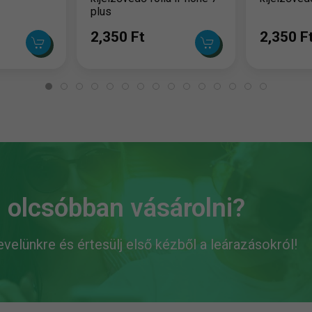
plus
2,350 Ft
2,350 F
 olcsóbban vásárolni?
levelünkre és értesülj első kézből a leárazásokról!