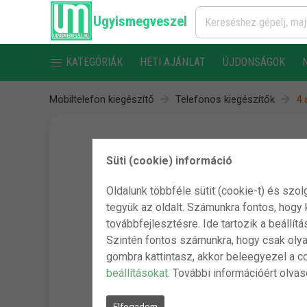
Ugyismegveszel
KATEGÓRIÁK
HETI AJÁNLAT
ÚJDONSÁGOK
Mobiltelefon kiegészítő
Telefonos kiegészítők
4 
Süti (cookie) információ
Oldalunk többféle sütit (cookie-t) és szol
tegyük az oldalt. Számunkra fontos, hogy
továbbfejlesztésre. Ide tartozik a beállít
Szintén fontos számunkra, hogy csak olya
gombra kattintasz, akkor beleegyezel a c
beállításokat
. További információért olva
Elfogadom