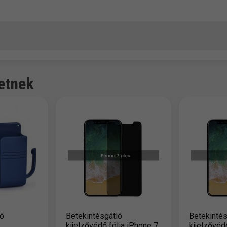
etnek
tó
Betekintésgátló
Betekintés
kijelzővédő fólia iPhone 7
kijelzővéd