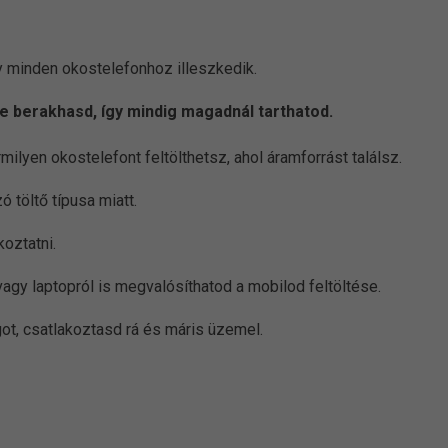
y minden okostelefonhoz illeszkedik.
e berakhasd, így mindig magadnál tarthatod.
lyen okostelefont feltölthetsz, ahol áramforrást találsz.
 töltő típusa miatt.
koztatni.
gy laptopról is megvalósíthatod a mobilod feltöltése.
t, csatlakoztasd rá és máris üzemel.