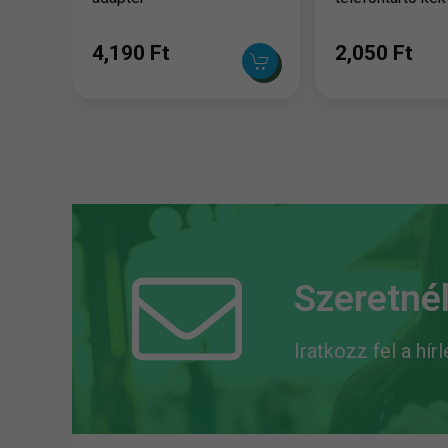
4,190 Ft
2,050 Ft
Szeretnél
Iratkozz fel a hír