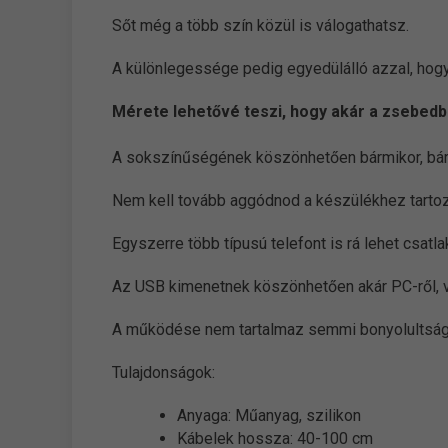
Sőt még a több szín közül is válogathatsz.
A különlegessége pedig egyedülálló azzal, hog
Mérete lehetővé teszi, hogy akár a zsebedb
A sokszínűségének köszönhetően bármikor, bármi
Nem kell tovább aggódnod a készülékhez tartozó
Egyszerre több típusú telefont is rá lehet csatla
Az USB kimenetnek köszönhetően akár PC-ről, va
A működése nem tartalmaz semmi bonyolultságo
Tulajdonságok:
Anyaga: Műanyag, szilikon
Kábelek hossza: 40-100 cm