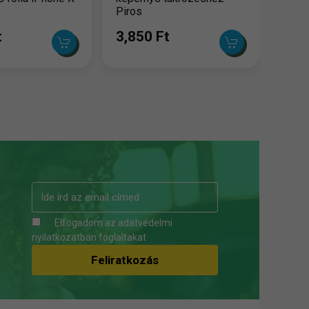
Piros
t
3,850 Ft
Elfogadom az
adatvédelmi
nyilatkozatban
foglaltakat