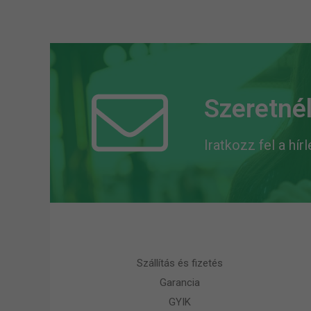
Szeretnél
Iratkozz fel a hír
Szállítás és fizetés
Garancia
GYIK