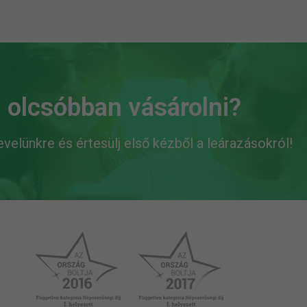
 olcsóbban vásárolni?
levelünkre és értesülj első kézből a leárazásokról!