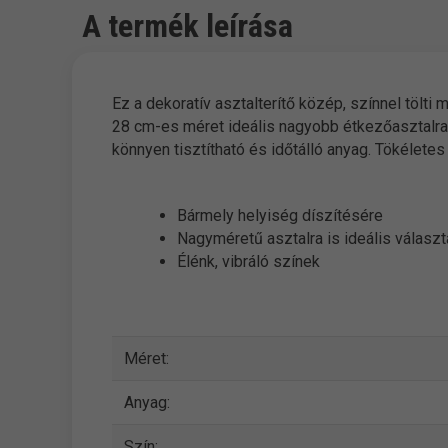
A termék leírása
Ez a dekoratív asztalterítő közép, színnel tölti
28 cm-es méret ideális nagyobb étkezőasztalra
könnyen tisztítható és időtálló anyag. Tökélete
Bármely helyiség díszítésére
Nagyméretű asztalra is ideális válasz
Élénk, vibráló színek
Méret:
Anyag:
Szín: