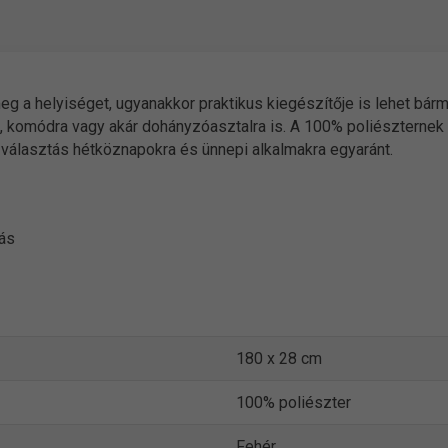
 meg a helyiséget, ugyanakkor praktikus kiegészítője is lehet bárm
, komódra vagy akár dohányzóasztalra is. A 100% poliészternek
s választás hétköznapokra és ünnepi alkalmakra egyaránt.
tás
180 x 28 cm
100% poliészter
Fehér