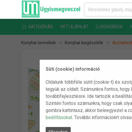
Ugyismegveszel
KATEGÓRIÁK
HETI AJÁNLAT
ÚJDONSÁGOK
Konyhai termékek
Konyhai kiegészítők
Asztalterí
Süti (cookie) információ
Oldalunk többféle sütit (cookie-t) és szol
tegyük az oldalt. Számunkra fontos, hogy
továbbfejlesztésre. Ide tartozik a beállít
Szintén fontos számunkra, hogy csak olya
gombra kattintasz, akkor beleegyezel a c
beállításokat
. További információért olva
Elfogadom