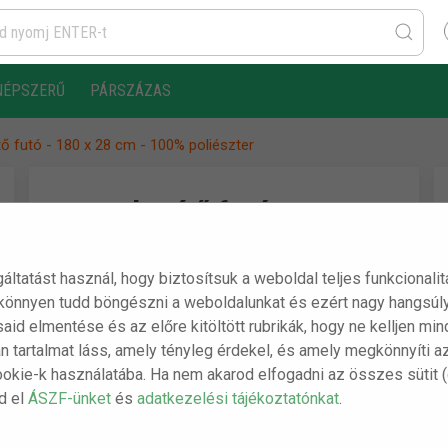
NÉPSZERŰ
PÁRSZÁZAS
tő futó - 180 x 28 cm - 100% poliészter
Asztalterítő futó - 180 x
28 cm - 100% poliészter
gáltatást használ, hogy biztosítsuk a weboldal teljes funkcionali
 könnyen tudd böngészni a weboldalunkat és ezért nagy hangsúly
A csomag tartalma:
ásaid elmentése és az előre kitöltött rubrikák, hogy ne kelljen m
n tartalmat láss, amely tényleg érdekel, és amely megkönnyíti a
- 1 db Asztalterítő futó - 180 x 28 cm -
ookie-k használatába. Ha nem akarod elfogadni az összes sütit 
100% poliészter
sd el
ÁSZF-ünket
és
adatkezelési tájékoztatónkat
.