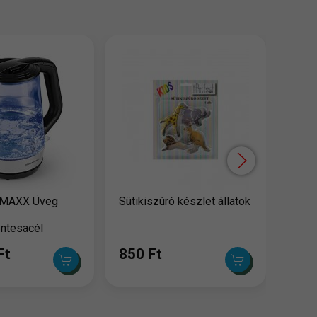
Sütől
1,7
MAXX Üveg
Sütikiszúró készlet állatok
ntesacél
7L 2200W
Ft
850 Ft