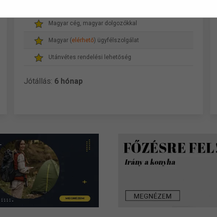
Gyors, akár másnapi szállítás
Magyar cég, magyar dolgozókkal
Magyar (
elérhető
) ügyfélszolgálat
Utánvétes rendelési lehetőség
Jótállás:
6 hónap