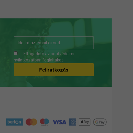
Elfogadom az
adatvédelmi
nyilatkozatban
foglaltakat