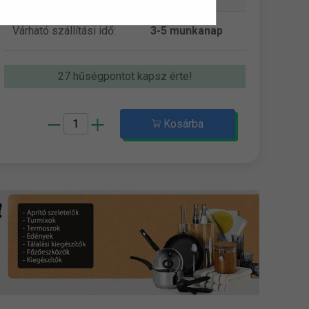
Várható szállítási idő:
3-5 munkanap
27 hűségpontot kapsz érte!
Kosárba