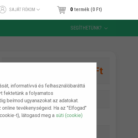
0
termék (0 Ft)
SAJÁT FIÓKOM
SEGÍTHETÜNK?
890 Ft
1 db:
tását, informatívvá és felhasználóbaráttá
t fektetünk a folyamatos
Online készlet:
Készleten
indig beírnod ugyanazokat az adatokat.
z online tevékenységeid. Ha az "Elfogad"
(cookie-t), látogasd meg a
süti (cookie)
Szállítási díj:
990 Ft-tól
Bankkártya (Barion):
ingyenes