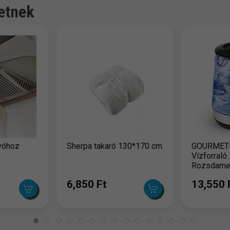
etnek
ívóhoz
Sherpa takaró 130*170 cm
GOURMET
Vízforraló
Rozsdame
Fekete 1,
6,850 Ft
13,550 