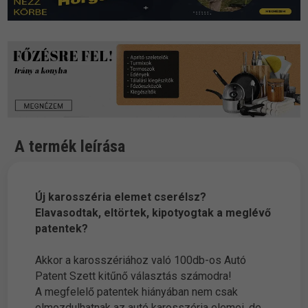
A termék leírása
Új karosszéria elemet cserélsz?
Elavasodtak, eltörtek, kipotyogtak a meglévő
patentek?
Akkor a karosszériához való 100db-os Autó
Patent Szett kitűnő választás számodra!
A megfelelő patentek hiányában nem csak
elmozdulhatnak az autó karosszéria elemei, de