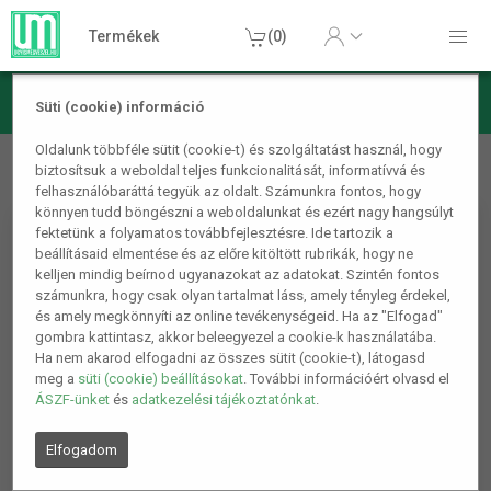
Termékek
(0)
Süti (cookie) információ
Autós termékek
Autós kiegészítők
Autó patent szegecs
Oldalunk többféle sütit (cookie-t) és szolgáltatást használ, hogy
biztosítsuk a weboldal teljes funkcionalitását, informatívvá és
szett 100 db
felhasználóbaráttá tegyük az oldalt. Számunkra fontos, hogy
könnyen tudd böngészni a weboldalunkat és ezért nagy hangsúlyt
fektetünk a folyamatos továbbfejlesztésre. Ide tartozik a
beállításaid elmentése és az előre kitöltött rubrikák, hogy ne
kelljen mindig beírnod ugyanazokat az adatokat. Szintén fontos
számunkra, hogy csak olyan tartalmat láss, amely tényleg érdekel,
és amely megkönnyíti az online tevékenységeid. Ha az "Elfogad"
gombra kattintasz, akkor beleegyezel a cookie-k használatába.
Ha nem akarod elfogadni az összes sütit (cookie-t), látogasd
meg a
süti (cookie) beállításokat
. További információért olvasd el
ÁSZF-ünket
és
adatkezelési tájékoztatónkat
.
Elfogadom