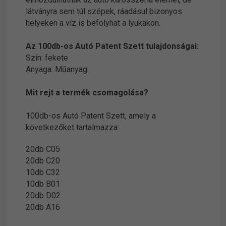
látványra sem túl szépek, ráadásul bizonyos
helyeken a víz is befolyhat a lyukakon.
Az 100db-os Autó Patent Szett tulajdonságai:
Szín: fekete
Anyaga: Műanyag
Mit rejt a termék csomagolása?
100db-os Autó Patent Szett, amely a
következőket tartalmazza:
20db C05
20db C20
10db C32
10db B01
20db D02
20db A16