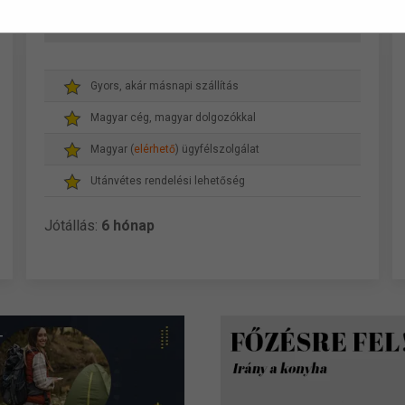
- 1 db Automata szappanadagoló
Gyors, akár másnapi szállítás
Magyar cég, magyar dolgozókkal
Magyar (
elérhető
) ügyfélszolgálat
Utánvétes rendelési lehetőség
Jótállás:
6 hónap