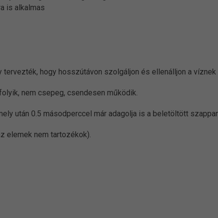
a is alkalmas
ervezték, hogy hosszútávon szolgáljon és ellenálljon a víznek
 folyik, nem csepeg, csendesen működik.
ely után 0.5 másodperccel már adagolja is a beletöltött szappa
z elemek nem tartozékok).