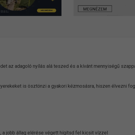
det az adagoló nyílás alá teszed és a kívánt mennyiségű szappa
yerekeket is ösztönzi a gyakori kézmosásra, hiszen élvezni fogj
a jobb állag elérése végett hígítsd fel kicsit vízzel