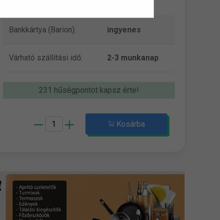
Szállítási díj:
990 Ft-tól
Bankkártya (Barion):
ingyenes
Várható szállítási idő:
2-3 munkanap
231 hűségpontot kapsz érte!
Kosárba