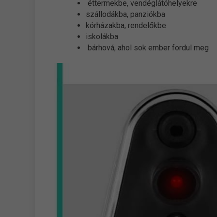
éttermekbe, vendéglátóhelyekre
szállodákba, panziókba
kórházakba, rendelőkbe
iskolákba
bárhová, ahol sok ember fordul meg