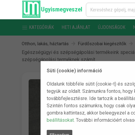
Ugyismegveszel
KATEGÓRIÁK
HETI AJÁNLAT
ÚJDONSÁGOK
Otthon, lakás, háztartás
Fürdőszobai kiegészítők
Egészségügyi és szépségápolási termékeink speciáli
szépségápolási terméknek számít.
Süti (cookie) információ
Oldalunk többféle sütit (cookie-t) és szol
tegyük az oldalt. Számunkra fontos, hogy
továbbfejlesztésre. Ide tartozik a beállít
Szintén fontos számunkra, hogy csak olya
gombra kattintasz, akkor beleegyezel a c
beállításokat
. További információért olva
Elfogadom