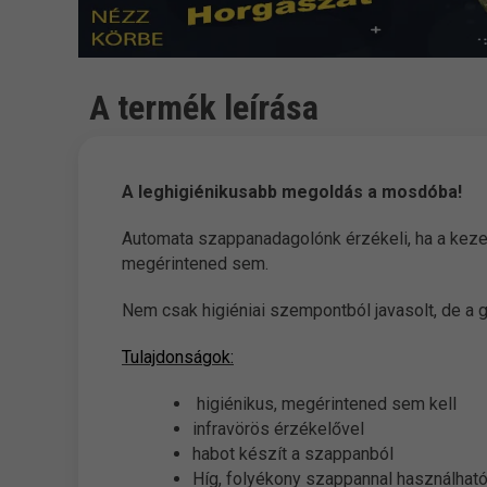
A termék leírása
A leghigiénikusabb megoldás a mosdóba!
Automata szappanadagolónk érzékeli, ha a keze
megérintened sem.
Nem csak higiéniai szempontból javasolt, de a g
Tulajdonságok:
higiénikus, megérintened sem kell
infravörös érzékelővel
habot készít a szappanból
Híg, folyékony szappannal használható, 