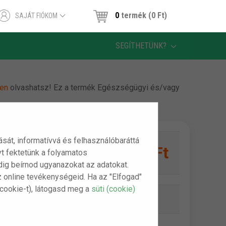
0
termék (0 Ft)
SAJÁT FIÓKOM
SEGÍTHETÜNK?
en
olvashatsz! Ez a termék Egészségügyi és/vagy
tását, informatívvá és felhasználóbaráttá
7,690 Ft
t fektetünk a folyamatos
1 db:
indig beírnod ugyanazokat az adatokat.
z online tevékenységeid. Ha az "Elfogad"
(cookie-t), látogasd meg a
süti (cookie)
Online készlet:
Készleten