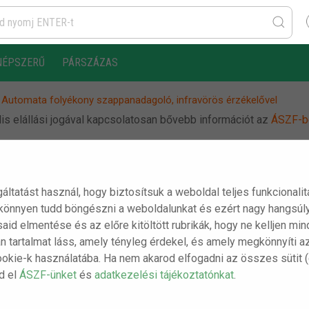
NÉPSZERŰ
PÁRSZÁZAS
Automata folyékony szappanadagoló, infravörös érzékelővel
s elállási jogával kapcsolatosan bővebb információt az
ÁSZF-b
Automata folyékony
gáltatást használ, hogy biztosítsuk a weboldal teljes funkcionali
 könnyen tudd böngészni a weboldalunkat és ezért nagy hangsúly
szappanadagoló,
ásaid elmentése és az előre kitöltött rubrikák, hogy ne kelljen m
infravörös érzékelővel
n tartalmat láss, amely tényleg érdekel, és amely megkönnyíti a
ookie-k használatába. Ha nem akarod elfogadni az összes sütit 
sd el
ÁSZF-ünket
és
adatkezelési tájékoztatónkat
.
A csomag tartalma: