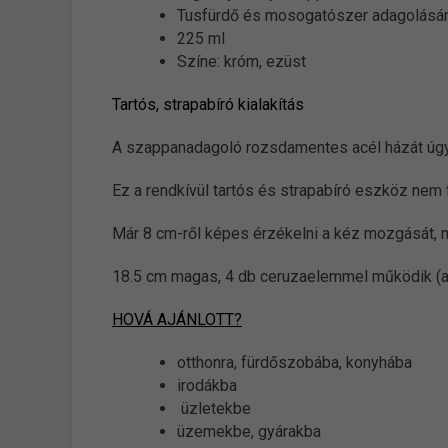
Tusfürdő és mosogatószer adagolásár
225 ml
Színe: króm, ezüst
Tartós, strapabíró kialakítás
A szappanadagoló rozsdamentes acél házát úgy t
Ez a rendkívül tartós és strapabíró eszköz nem
Már 8 cm-ről képes érzékelni a kéz mozgását, m
18.5 cm magas, 4 db ceruzaelemmel működik (a
HOVÁ AJÁNLOTT?
otthonra, fürdőszobába, konyhába
irodákba
üzletekbe
üzemekbe, gyárakba