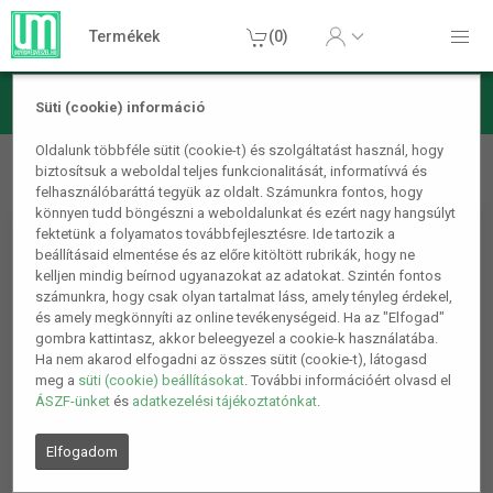
Termékek
(0)
Süti (cookie) információ
Otthon, lakás, háztartás
Egyéb/otthoni kiegészítők
Oldalunk többféle sütit (cookie-t) és szolgáltatást használ, hogy
biztosítsuk a weboldal teljes funkcionalitását, informatívvá és
Basket flexibilis kosár 38 cm
felhasználóbaráttá tegyük az oldalt. Számunkra fontos, hogy
könnyen tudd böngészni a weboldalunkat és ezért nagy hangsúlyt
fektetünk a folyamatos továbbfejlesztésre. Ide tartozik a
beállításaid elmentése és az előre kitöltött rubrikák, hogy ne
kelljen mindig beírnod ugyanazokat az adatokat. Szintén fontos
számunkra, hogy csak olyan tartalmat láss, amely tényleg érdekel,
és amely megkönnyíti az online tevékenységeid. Ha az "Elfogad"
gombra kattintasz, akkor beleegyezel a cookie-k használatába.
Ha nem akarod elfogadni az összes sütit (cookie-t), látogasd
meg a
süti (cookie) beállításokat
. További információért olvasd el
ÁSZF-ünket
és
adatkezelési tájékoztatónkat
.
Elfogadom