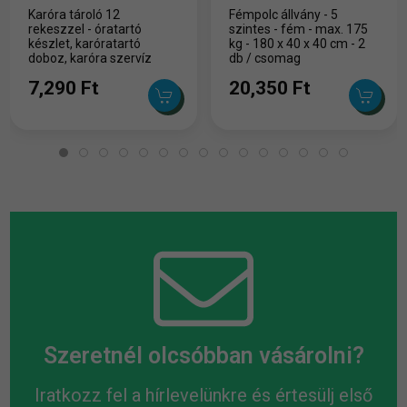
Karóra tároló 12
Fémpolc állvány - 5
rekeszzel - óratartó
szintes - fém - max. 175
készlet, karóratartó
kg - 180 x 40 x 40 cm - 2
doboz, karóra szervíz
db / csomag
eszközök, óra tároló
7,290 Ft
20,350 Ft
doboz
Szeretnél olcsóbban vásárolni?
Iratkozz fel a hírlevelünkre és értesülj első