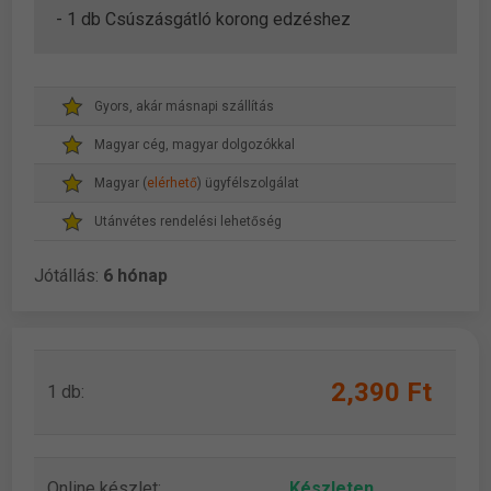
- 1 db Csúszásgátló korong edzéshez
Gyors, akár másnapi szállítás
Magyar cég, magyar dolgozókkal
Magyar (
elérhető
) ügyfélszolgálat
Utánvétes rendelési lehetőség
Jótállás:
6 hónap
2,390 Ft
1 db:
Online készlet:
Készleten