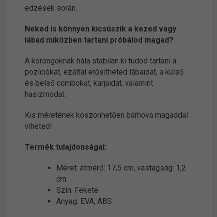
edzések során.
Neked is könnyen kicsúszik a kezed vagy
lábad miközben tartani próbálod magad?
A korongoknak hála stabilan ki tudod tartani a
pozíciókat, ezáltal erősítheted lábaidat, a külső
és belső combokat, karjaidat, valamint
hasizmodat.
Kis méretének köszönhetően bárhova magaddal
viheted!
Termék tulajdonságai:
Méret: átmérő: 17,5 cm, vastagság: 1,2
cm
Szín: Fekete
Anyag: EVA, ABS