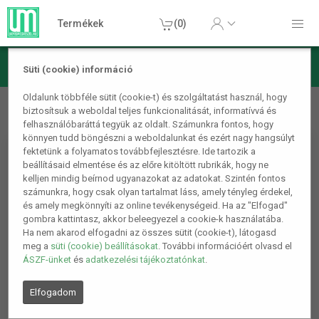
Termékek
(0)
Süti (cookie) információ
Sport termékek
Fittness eszközök
Csúszásgátló korong
Oldalunk többféle sütit (cookie-t) és szolgáltatást használ, hogy
biztosítsuk a weboldal teljes funkcionalitását, informatívvá és
edzéshez
felhasználóbaráttá tegyük az oldalt. Számunkra fontos, hogy
könnyen tudd böngészni a weboldalunkat és ezért nagy hangsúlyt
fektetünk a folyamatos továbbfejlesztésre. Ide tartozik a
beállításaid elmentése és az előre kitöltött rubrikák, hogy ne
kelljen mindig beírnod ugyanazokat az adatokat. Szintén fontos
számunkra, hogy csak olyan tartalmat láss, amely tényleg érdekel,
és amely megkönnyíti az online tevékenységeid. Ha az "Elfogad"
gombra kattintasz, akkor beleegyezel a cookie-k használatába.
Ha nem akarod elfogadni az összes sütit (cookie-t), látogasd
meg a
süti (cookie) beállításokat
. További információért olvasd el
ÁSZF-ünket
és
adatkezelési tájékoztatónkat
.
Elfogadom