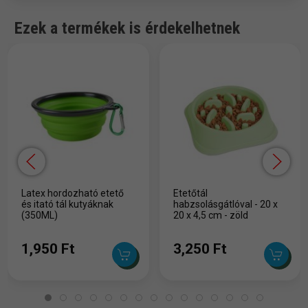
Ezek a termékek is érdekelhetnek
Latex hordozható etető
Etetőtál
és itató tál kutyáknak
habzsolásgátlóval - 20 x
(350ML)
20 x 4,5 cm - zöld
1,950 Ft
3,250 Ft