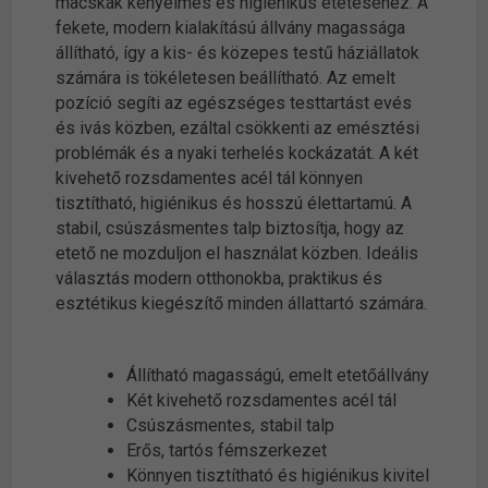
macskák kényelmes és higiénikus etetéséhez. A
fekete, modern kialakítású állvány magassága
állítható, így a kis- és közepes testű háziállatok
számára is tökéletesen beállítható. Az emelt
pozíció segíti az egészséges testtartást evés
és ivás közben, ezáltal csökkenti az emésztési
problémák és a nyaki terhelés kockázatát. A két
kivehető rozsdamentes acél tál könnyen
tisztítható, higiénikus és hosszú élettartamú. A
stabil, csúszásmentes talp biztosítja, hogy az
etető ne mozduljon el használat közben. Ideális
választás modern otthonokba, praktikus és
esztétikus kiegészítő minden állattartó számára.
Állítható magasságú, emelt etetőállvány
Két kivehető rozsdamentes acél tál
Csúszásmentes, stabil talp
Erős, tartós fémszerkezet
Könnyen tisztítható és higiénikus kivitel