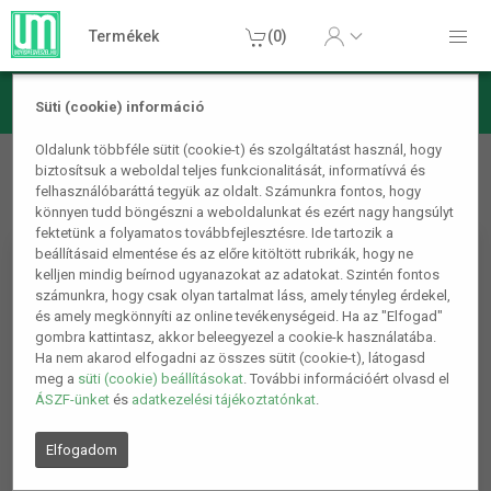
Termékek
(0)
Süti (cookie) információ
Otthon, lakás, háztartás
Házikedvenc
Etetőtál
Emelt,
Oldalunk többféle sütit (cookie-t) és szolgáltatást használ, hogy
biztosítsuk a weboldal teljes funkcionalitását, informatívvá és
állítható etetőállvány rozsdamentes acél tálakkal - fekete - 47,5
felhasználóbaráttá tegyük az oldalt. Számunkra fontos, hogy
x 29,5 x 41 cm
könnyen tudd böngészni a weboldalunkat és ezért nagy hangsúlyt
fektetünk a folyamatos továbbfejlesztésre. Ide tartozik a
beállításaid elmentése és az előre kitöltött rubrikák, hogy ne
kelljen mindig beírnod ugyanazokat az adatokat. Szintén fontos
számunkra, hogy csak olyan tartalmat láss, amely tényleg érdekel,
és amely megkönnyíti az online tevékenységeid. Ha az "Elfogad"
gombra kattintasz, akkor beleegyezel a cookie-k használatába.
Ha nem akarod elfogadni az összes sütit (cookie-t), látogasd
meg a
süti (cookie) beállításokat
. További információért olvasd el
ÁSZF-ünket
és
adatkezelési tájékoztatónkat
.
Elfogadom