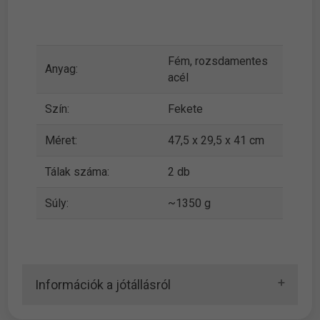
Fém, rozsdamentes
Anyag:
acél
Szín:
Fekete
Méret:
47,5 x 29,5 x 41 cm
Tálak száma:
2 db
Súly:
~1350 g
Információk a jótállásról