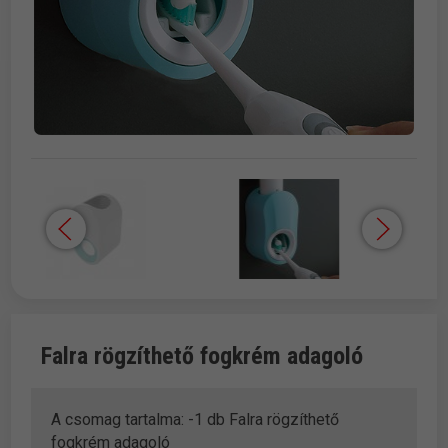
Falra rögzíthető fogkrém adagoló
A csomag tartalma: -1 db Falra rögzíthető
fogkrém adagoló