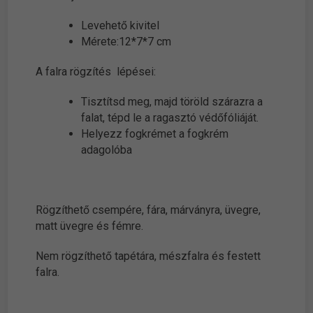
Levehető kivitel
Mérete:12*7*7 cm
A falra rögzítés lépései:
Tisztítsd meg, majd töröld szárazra a
falat, tépd le a ragasztó védőfóliáját.
Helyezz fogkrémet a fogkrém
adagolóba
Rögzíthető csempére, fára, márványra, üvegre,
matt üvegre és fémre.
Nem rögzíthető tapétára, mészfalra és festett
falra.