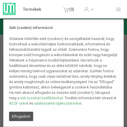
Termékek
(0)
Süti (cookie) információ
Otthon, lakás, háztartás
Fürdőszobai kiegészítők
Falra
Oldalunk többféle sütit (cookie-t) és szolgáltatást használ, hogy
biztosítsuk a weboldal teljes funkcionalitását, informatívvá és
rögzíthető fogkrém adagoló
felhasználóbaráttá tegyük az oldalt. Számunkra fontos, hogy
könnyen tudd böngészni a weboldalunkat és ezért nagy hangsúlyt
fektetünk a folyamatos továbbfejlesztésre. Ide tartozik a
beállításaid elmentése és az előre kitöltött rubrikák, hogy ne
kelljen mindig beírnod ugyanazokat az adatokat. Szintén fontos
számunkra, hogy csak olyan tartalmat láss, amely tényleg érdekel,
és amely megkönnyíti az online tevékenységeid. Ha az "Elfogad"
gombra kattintasz, akkor beleegyezel a cookie-k használatába.
Ha nem akarod elfogadni az összes sütit (cookie-t), látogasd
meg a
süti (cookie) beállításokat
. További információért olvasd el
ÁSZF-ünket
és
adatkezelési tájékoztatónkat
.
Elfogadom