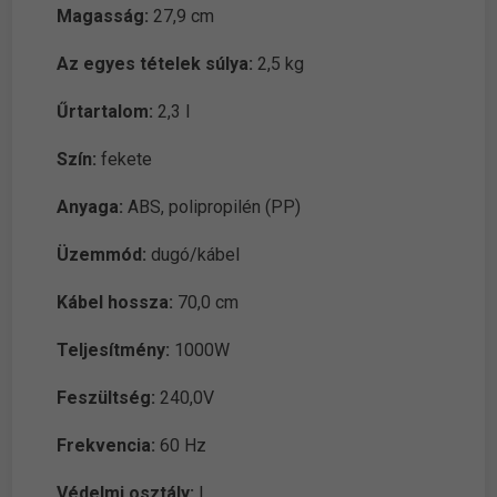
Magasság:
27,9 cm
Az egyes tételek súlya:
2,5 kg
Űrtartalom:
2,3 l
Szín:
fekete
Anyaga:
ABS, polipropilén (PP)
Üzemmód:
dugó/kábel
Kábel hossza:
70,0 cm
Teljesítmény:
1000W
Feszültség:
240,0V
Frekvencia:
60 Hz
Védelmi osztály:
I