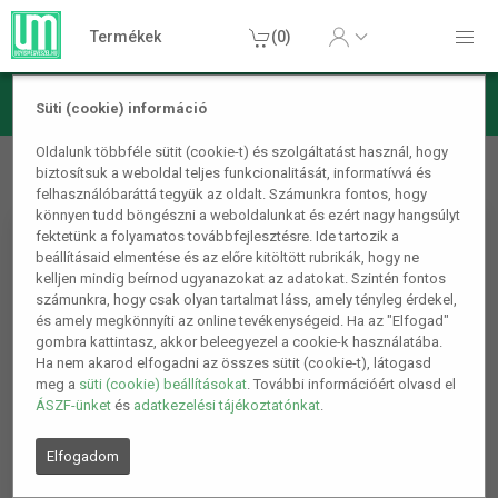
Termékek
(0)
Süti (cookie) információ
Konyhai termékek
Sütés
GOURMETMAXX Forrólevegős
Oldalunk többféle sütit (cookie-t) és szolgáltatást használ, hogy
biztosítsuk a weboldal teljes funkcionalitását, informatívvá és
fritőz/ Airfryer digitális 2,3L 1000W
felhasználóbaráttá tegyük az oldalt. Számunkra fontos, hogy
könnyen tudd böngészni a weboldalunkat és ezért nagy hangsúlyt
fektetünk a folyamatos továbbfejlesztésre. Ide tartozik a
beállításaid elmentése és az előre kitöltött rubrikák, hogy ne
kelljen mindig beírnod ugyanazokat az adatokat. Szintén fontos
számunkra, hogy csak olyan tartalmat láss, amely tényleg érdekel,
és amely megkönnyíti az online tevékenységeid. Ha az "Elfogad"
gombra kattintasz, akkor beleegyezel a cookie-k használatába.
Ha nem akarod elfogadni az összes sütit (cookie-t), látogasd
meg a
süti (cookie) beállításokat
. További információért olvasd el
ÁSZF-ünket
és
adatkezelési tájékoztatónkat
.
Elfogadom