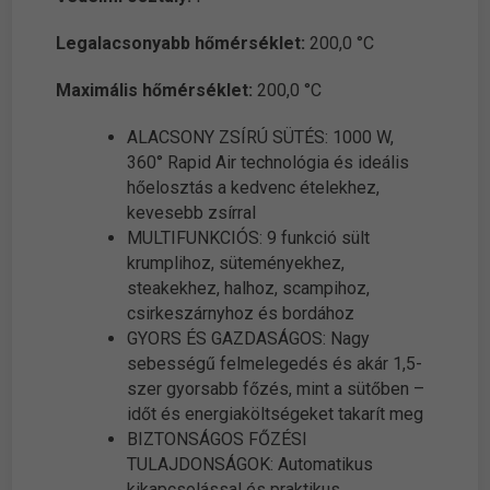
Legalacsonyabb hőmérséklet:
200,0 °C
Maximális hőmérséklet:
200,0 °C
ALACSONY ZSÍRÚ SÜTÉS: 1000 W,
360° Rapid Air technológia és ideális
hőelosztás a kedvenc ételekhez,
kevesebb zsírral
MULTIFUNKCIÓS: 9 funkció sült
krumplihoz, süteményekhez,
steakekhez, halhoz, scampihoz,
csirkeszárnyhoz és bordához
GYORS ÉS GAZDASÁGOS: Nagy
sebességű felmelegedés és akár 1,5-
szer gyorsabb főzés, mint a sütőben –
időt és energiaköltségeket takarít meg
BIZTONSÁGOS FŐZÉSI
TULAJDONSÁGOK: Automatikus
kikapcsolással és praktikus