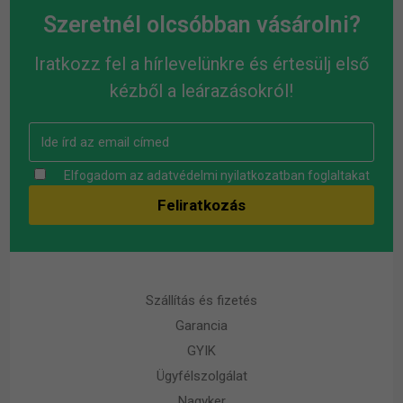
Szeretnél olcsóbban vásárolni?
Iratkozz fel a hírlevelünkre és értesülj első
kézből a leárazásokról!
Elfogadom az
adatvédelmi nyilatkozatban
foglaltakat
Szállítás és fizetés
Garancia
GYIK
Ügyfélszolgálat
Nagyker