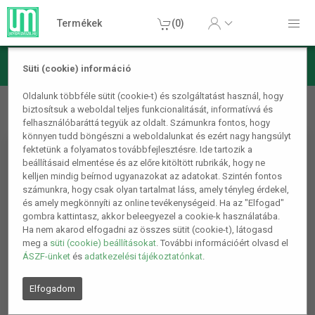
Termékek
(0)
Süti (cookie) információ
Mobiltelefon kiegészítő
Adapterek, hálózati töltők
Home
Oldalunk többféle sütit (cookie-t) és szolgáltatást használ, hogy
biztosítsuk a weboldal teljes funkcionalitását, informatívvá és
E14/E27 foglalatátalakító adapter, max. 2 A
felhasználóbaráttá tegyük az oldalt. Számunkra fontos, hogy
könnyen tudd böngészni a weboldalunkat és ezért nagy hangsúlyt
fektetünk a folyamatos továbbfejlesztésre. Ide tartozik a
beállításaid elmentése és az előre kitöltött rubrikák, hogy ne
kelljen mindig beírnod ugyanazokat az adatokat. Szintén fontos
számunkra, hogy csak olyan tartalmat láss, amely tényleg érdekel,
és amely megkönnyíti az online tevékenységeid. Ha az "Elfogad"
gombra kattintasz, akkor beleegyezel a cookie-k használatába.
Ha nem akarod elfogadni az összes sütit (cookie-t), látogasd
meg a
süti (cookie) beállításokat
. További információért olvasd el
ÁSZF-ünket
és
adatkezelési tájékoztatónkat
.
Elfogadom