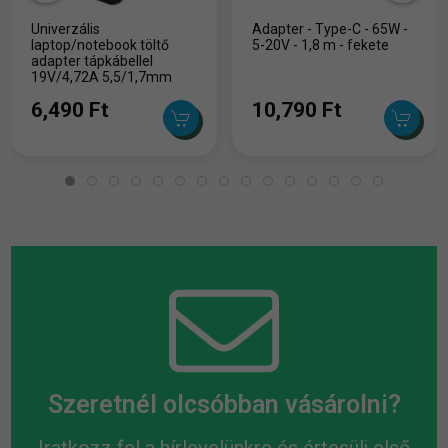
Univerzális
Adapter - Type-C - 65W -
laptop/notebook töltő
5-20V - 1,8 m - fekete
adapter tápkábellel
19V/4,72A 5,5/1,7mm
6,490 Ft
10,790 Ft
Szeretnél olcsóbban vásárolni?
Iratkozz fel a hírlevelünkre és értesülj első