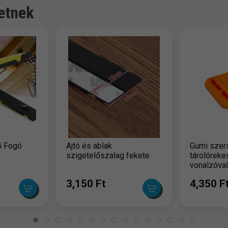
etnek
ő Fogó
Ajtó és ablak
Gumi szer
szigetelőszalag fekete
tárolóreke
vonalzóval
2,5 cm
3,150 Ft
4,350 F