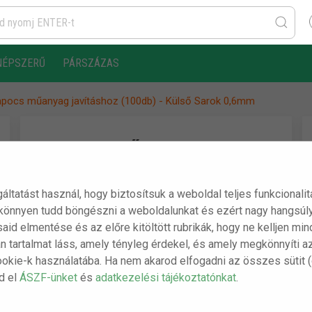
NÉPSZERŰ
PÁRSZÁZAS
pocs műanyag javításhoz (100db) - Külső Sarok 0,6mm
Kapocs műanyag
javításhoz (100db) -
Külső Sarok 0,6mm
gáltatást használ, hogy biztosítsuk a weboldal teljes funkcionali
 könnyen tudd böngészni a weboldalunkat és ezért nagy hangsúly
ásaid elmentése és az előre kitöltött rubrikák, hogy ne kelljen m
A csomag tartalma:
n tartalmat láss, amely tényleg érdekel, és amely megkönnyíti a
ookie-k használatába. Ha nem akarod elfogadni az összes sütit 
- 1 db Kapocs műanyag javításhoz (100db) -
sd el
ÁSZF-ünket
és
adatkezelési tájékoztatónkat
.
Külső Sarok 0,6mm