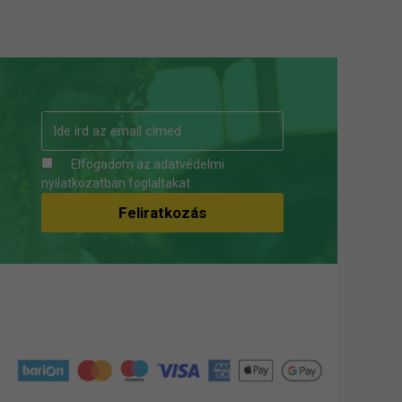
Elfogadom az
adatvédelmi
nyilatkozatban
foglaltakat