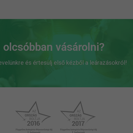
 olcsóbban vásárolni?
levelünkre és értesülj első kézből a leárazásokról!