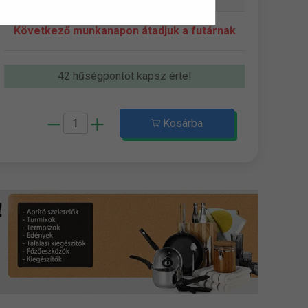
Következő munkanapon átadjuk a futárnak
42 hűségpontot kapsz érte!
Kosárba