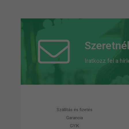
Szeretnél
Iratkozz fel a hír
Szállítás és fizetés
Garancia
GYIK