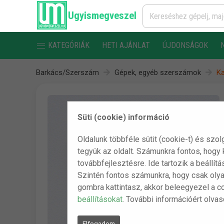
Ugyismegveszel
KATEGÓRIÁK
HETI AJÁNLAT
ÚJDONSÁGOK
Barkács/Szerszám
Gépek, egyéb szerszámok
Ka
Süti (cookie) információ
Oldalunk többféle sütit (cookie-t) és szol
tegyük az oldalt. Számunkra fontos, hogy
továbbfejlesztésre. Ide tartozik a beállít
Szintén fontos számunkra, hogy csak olya
gombra kattintasz, akkor beleegyezel a c
beállításokat
. További információért olva
Elfogadom