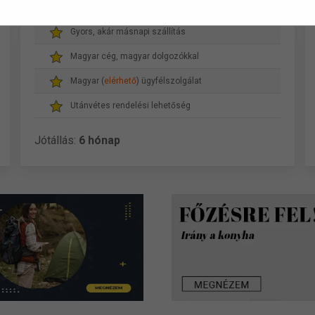
Gyors, akár másnapi szállítás
Magyar cég, magyar dolgozókkal
Magyar (
elérhető
) ügyfélszolgálat
Utánvétes rendelési lehetőség
Jótállás:
6 hónap