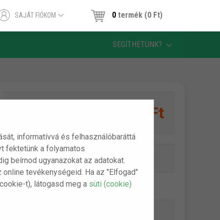
0
termék (0 Ft)
SAJÁT FIÓKOM
SEGÍTHETÜNK?
1,390 Ft
1 db:
tását, informatívvá és felhasználóbaráttá
t fektetünk a folyamatos
Online készlet:
Készleten
indig beírnod ugyanazokat az adatokat.
z online tevékenységeid. Ha az "Elfogad"
(cookie-t), látogasd meg a
süti (cookie)
Szállítási díj:
990 Ft-tól
Bankkártya (Barion):
ingyenes