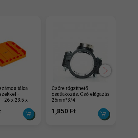
Mágn
1,3
számos tálca
Csőre rögzíthető
szekkel -
csatlakozás, Cső elágazás
 - 26 x 23,5 x
25mm*3/4
t
1,850 Ft