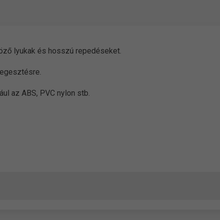
böző lyukak és hosszú repedéseket.
hegesztésre.
ául az ABS, PVC nylon stb.