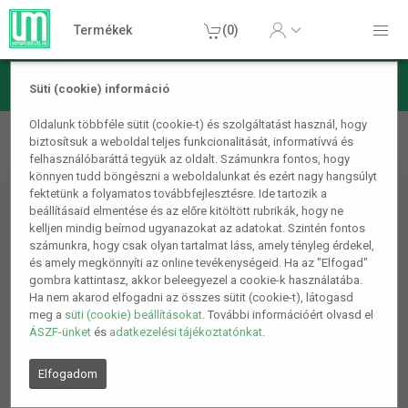
Termékek
(0)
Süti (cookie) információ
Lámpa, világítás, LED
Kerékpár lámpák
Kerékpár lámpa,
Oldalunk többféle sütit (cookie-t) és szolgáltatást használ, hogy
biztosítsuk a weboldal teljes funkcionalitását, informatívvá és
bicikli lámpa, lézeres hátsó lámpa
felhasználóbaráttá tegyük az oldalt. Számunkra fontos, hogy
könnyen tudd böngészni a weboldalunkat és ezért nagy hangsúlyt
fektetünk a folyamatos továbbfejlesztésre. Ide tartozik a
beállításaid elmentése és az előre kitöltött rubrikák, hogy ne
kelljen mindig beírnod ugyanazokat az adatokat. Szintén fontos
számunkra, hogy csak olyan tartalmat láss, amely tényleg érdekel,
és amely megkönnyíti az online tevékenységeid. Ha az "Elfogad"
gombra kattintasz, akkor beleegyezel a cookie-k használatába.
Ha nem akarod elfogadni az összes sütit (cookie-t), látogasd
meg a
süti (cookie) beállításokat
. További információért olvasd el
ÁSZF-ünket
és
adatkezelési tájékoztatónkat
.
Elfogadom