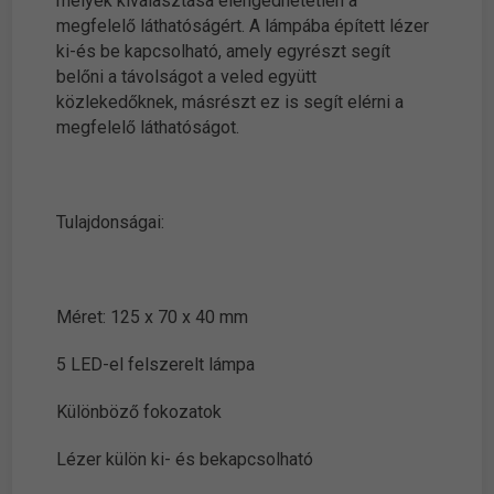
melyek kiválasztása elengedhetetlen a
megfelelő láthatóságért. A lámpába épített lézer
ki-és be kapcsolható, amely egyrészt segít
belőni a távolságot a veled együtt
közlekedőknek, másrészt ez is segít elérni a
megfelelő láthatóságot.
Tulajdonságai:
Méret: 125 x 70 x 40 mm
5 LED-el felszerelt lámpa
Különböző fokozatok
Lézer külön ki- és bekapcsolható