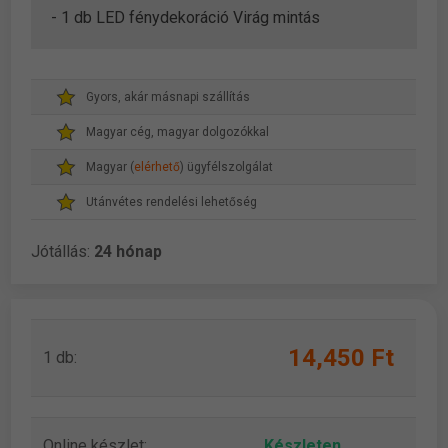
- 1 db LED fénydekoráció Virág mintás
Gyors, akár másnapi szállítás
Magyar cég, magyar dolgozókkal
Magyar (
elérhető
) ügyfélszolgálat
Utánvétes rendelési lehetőség
Jótállás:
24 hónap
14,450 Ft
1 db:
Online készlet:
Készleten