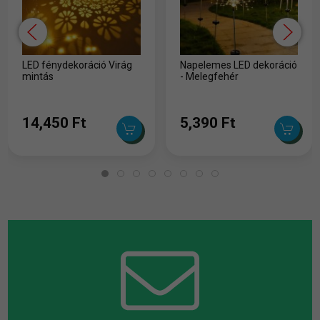
LED fénydekoráció Virág
Napelemes LED dekoráció
mintás
- Melegfehér
14,450 Ft
5,390 Ft