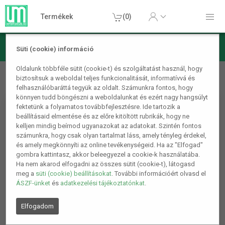
Termékek
(0)
Süti (cookie) információ
Ajándékötletek
Dekor lámpák
LED fénydekoráció Virág
Oldalunk többféle sütit (cookie-t) és szolgáltatást használ, hogy
biztosítsuk a weboldal teljes funkcionalitását, informatívvá és
mintás
felhasználóbaráttá tegyük az oldalt. Számunkra fontos, hogy
könnyen tudd böngészni a weboldalunkat és ezért nagy hangsúlyt
fektetünk a folyamatos továbbfejlesztésre. Ide tartozik a
beállításaid elmentése és az előre kitöltött rubrikák, hogy ne
kelljen mindig beírnod ugyanazokat az adatokat. Szintén fontos
számunkra, hogy csak olyan tartalmat láss, amely tényleg érdekel,
és amely megkönnyíti az online tevékenységeid. Ha az "Elfogad"
gombra kattintasz, akkor beleegyezel a cookie-k használatába.
Ha nem akarod elfogadni az összes sütit (cookie-t), látogasd
meg a
süti (cookie) beállításokat
. További információért olvasd el
ÁSZF-ünket
és
adatkezelési tájékoztatónkat
.
Elfogadom