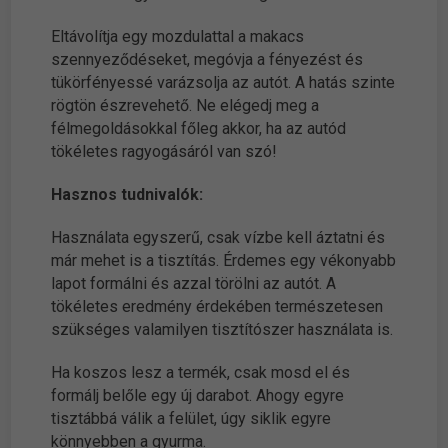
Eltávolítja egy mozdulattal a makacs
szennyeződéseket, megóvja a fényezést és
tükörfényessé varázsolja az autót. A hatás szinte
rögtön észrevehető. Ne elégedj meg a
félmegoldásokkal főleg akkor, ha az autód
tökéletes ragyogásáról van szó!
Hasznos tudnivalók:
Használata egyszerű, csak vízbe kell áztatni és
már mehet is a tisztítás. Érdemes egy vékonyabb
lapot formálni és azzal törölni az autót. A
tökéletes eredmény érdekében természetesen
szükséges valamilyen tisztítószer használata is.
Ha koszos lesz a termék, csak mosd el és
formálj belőle egy új darabot. Ahogy egyre
tisztábbá válik a felület, úgy siklik egyre
könnyebben a gyurma.