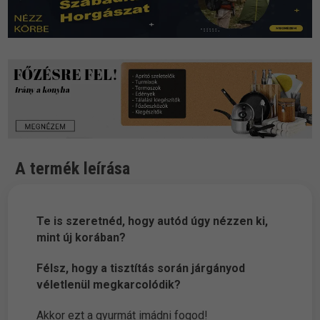
A termék leírása
Te is szeretnéd, hogy autód úgy nézzen ki,
mint új korában?
Félsz, hogy a tisztítás során járgányod
véletlenül megkarcolódik?
Akkor ezt a gyurmát imádni fogod!