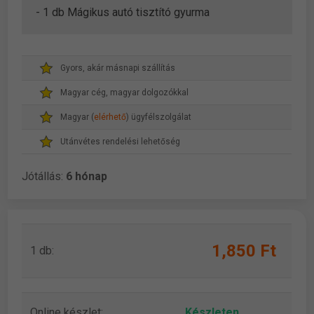
- 1 db Mágikus autó tisztító gyurma
Gyors, akár másnapi szállítás
Magyar cég, magyar dolgozókkal
Magyar (
elérhető
) ügyfélszolgálat
Utánvétes rendelési lehetőség
Jótállás:
6 hónap
1,850 Ft
1 db:
Online készlet:
Készleten