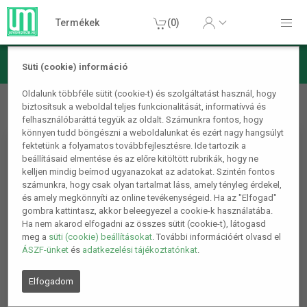
Termékek
(0)
Süti (cookie) információ
Autós termékek
Autós kiegészítők
Mágikus autó tisztító
Oldalunk többféle sütit (cookie-t) és szolgáltatást használ, hogy
biztosítsuk a weboldal teljes funkcionalitását, informatívvá és
gyurma
felhasználóbaráttá tegyük az oldalt. Számunkra fontos, hogy
könnyen tudd böngészni a weboldalunkat és ezért nagy hangsúlyt
fektetünk a folyamatos továbbfejlesztésre. Ide tartozik a
beállításaid elmentése és az előre kitöltött rubrikák, hogy ne
kelljen mindig beírnod ugyanazokat az adatokat. Szintén fontos
számunkra, hogy csak olyan tartalmat láss, amely tényleg érdekel,
és amely megkönnyíti az online tevékenységeid. Ha az "Elfogad"
gombra kattintasz, akkor beleegyezel a cookie-k használatába.
Ha nem akarod elfogadni az összes sütit (cookie-t), látogasd
meg a
süti (cookie) beállításokat
. További információért olvasd el
ÁSZF-ünket
és
adatkezelési tájékoztatónkat
.
Elfogadom