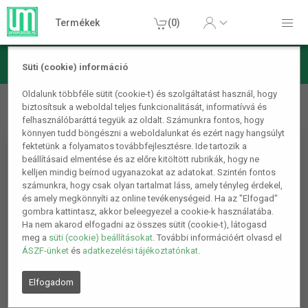
Termékek
(0)
Süti (cookie) információ
Hangtechnika
Mikrofonok
Mini hordozható mikrofon
Oldalunk többféle sütit (cookie-t) és szolgáltatást használ, hogy
biztosítsuk a weboldal teljes funkcionalitását, informatívvá és
Rózsaszín
felhasználóbaráttá tegyük az oldalt. Számunkra fontos, hogy
könnyen tudd böngészni a weboldalunkat és ezért nagy hangsúlyt
fektetünk a folyamatos továbbfejlesztésre. Ide tartozik a
beállításaid elmentése és az előre kitöltött rubrikák, hogy ne
kelljen mindig beírnod ugyanazokat az adatokat. Szintén fontos
számunkra, hogy csak olyan tartalmat láss, amely tényleg érdekel,
és amely megkönnyíti az online tevékenységeid. Ha az "Elfogad"
gombra kattintasz, akkor beleegyezel a cookie-k használatába.
Ha nem akarod elfogadni az összes sütit (cookie-t), látogasd
meg a
süti (cookie) beállításokat
. További információért olvasd el
ÁSZF-ünket
és
adatkezelési tájékoztatónkat
.
Elfogadom