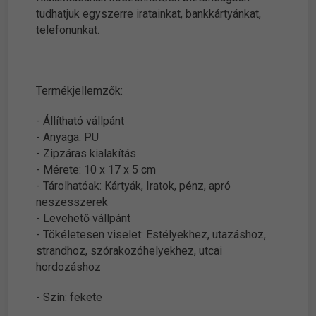
tudhatjuk egyszerre iratainkat, bankkártyánkat,
telefonunkat.
Termékjellemzők:
- Állítható vállpánt
- Anyaga: PU
- Zipzáras kialakítás
- Mérete: 10 x 17 x 5 cm
- Tárolhatóak: Kártyák, Iratok, pénz, apró
neszesszerek
- Levehető vállpánt
- Tökéletesen viselet: Estélyekhez, utazáshoz,
strandhoz, szórakozóhelyekhez, utcai
hordozáshoz
- Szín: fekete