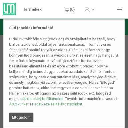
Termékek
(0)
Süti (cookie) információ
Mobiltelefon kiegészítő
Mobiltelefon tartók, tárolók
Oldalunk többféle sütit (cookie-t) és szolgáltatást használ, hogy
biztosítsuk a weboldal teljes funkcionalitását, informatívvá és
Mobil táska fekete
felhasználóbaráttá tegyük az oldalt. Számunkra fontos, hogy
könnyen tudd böngészni a weboldalunkat és ezért nagy hangsúlyt
fektetünk a folyamatos továbbfejlesztésre. Ide tartozik a
beállításaid elmentése és az előre kitöltött rubrikák, hogy ne
kelljen mindig beírnod ugyanazokat az adatokat. Szintén fontos
számunkra, hogy csak olyan tartalmat láss, amely tényleg érdekel,
és amely megkönnyíti az online tevékenységeid. Ha az "Elfogad"
gombra kattintasz, akkor beleegyezel a cookie-k használatába.
Ha nem akarod elfogadni az összes sütit (cookie-t), látogasd
meg a
süti (cookie) beállításokat
. További információért olvasd el
ÁSZF-ünket
és
adatkezelési tájékoztatónkat
.
Elfogadom