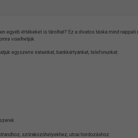
en egyéb értékeket is tárolhat? Ez a divatos táska mind nappali mi
omra viselhetjük.
juk egyszerre iratainkat, bankkártyánkat, telefonunkat.
sszerek
 strandhoz, szórakozóhelyekhez, utcai hordozáshoz