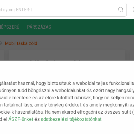
NÉPSZERŰ
PÁRSZÁZAS
Mobil táska zöld
Mobil táska zöld
gáltatást használ, hogy biztosítsuk a weboldal teljes funkcionali
A csomag tartalma:
 könnyen tudd böngészni a weboldalunkat és ezért nagy hangsúly
ásaid elmentése és az előre kitöltött rubrikák, hogy ne kelljen m
- 1 db Mobil táska zöld
n tartalmat láss, amely tényleg érdekel, és amely megkönnyíti a
ookie-k használatába. Ha nem akarod elfogadni az összes sütit 
sd el
ÁSZF-ünket
és
adatkezelési tájékoztatónkat
.
Gyors, akár másnapi szállítás
Magyar cég, magyar dolgozókkal