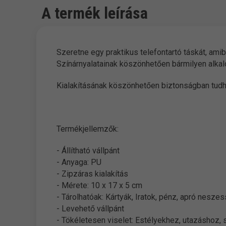
A termék leírása
Szeretne egy praktikus telefontartó táskát, amib
Színárnyalatainak köszönhetően bármilyen alkal
Kialakításának köszönhetően biztonságban tudhat
Termékjellemzők:
- Állítható vállpánt
- Anyaga: PU
- Zipzáras kialakítás
- Mérete: 10 x 17 x 5 cm
- Tárolhatóak: Kártyák, Iratok, pénz, apró nesze
- Levehető vállpánt
- Tökéletesen viselet: Estélyekhez, utazáshoz,