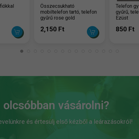
fiókkal
Összecsukható
Telefon gy
mobiltelefon tartó, telefon
gyűrű, tel
gyűrű rose gold
Ezüst
2,150 Ft
850 Ft
 olcsóbban vásárolni?
levelünkre és értesülj első kézből a leárazásokról!