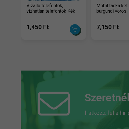
Vízálló telefontok,
Mobil táska két 
vízhatlan telefontok Kék
burgundi vörös
1,450 Ft
7,150 Ft
Szeretnél
Iratkozz fel a hír