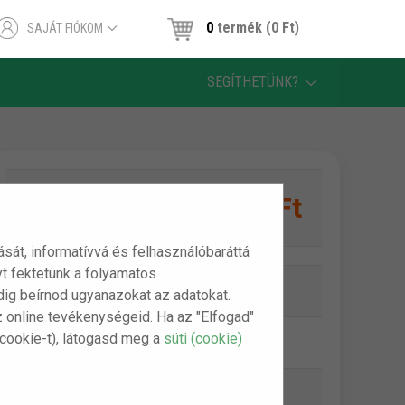
0
termék (0 Ft)
SAJÁT FIÓKOM
SEGÍTHETÜNK?
4,550 Ft
1 db:
tását, informatívvá és felhasználóbaráttá
t fektetünk a folyamatos
Online készlet:
Készleten
indig beírnod ugyanazokat az adatokat.
z online tevékenységeid. Ha az "Elfogad"
(cookie-t), látogasd meg a
süti (cookie)
Szállítási díj:
990 Ft-tól
Bankkártya (Barion):
ingyenes