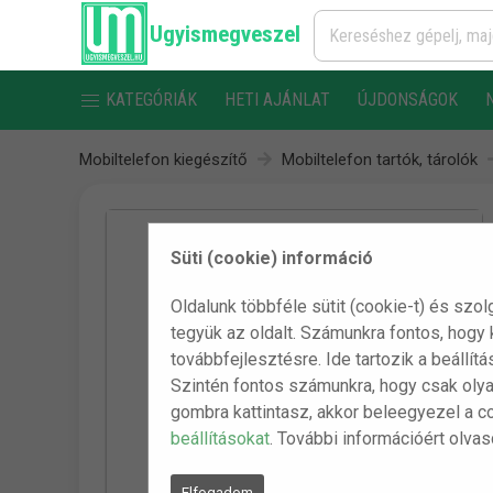
Ugyismegveszel
KATEGÓRIÁK
HETI AJÁNLAT
ÚJDONSÁGOK
Mobiltelefon kiegészítő
Mobiltelefon tartók, tárolók
Süti (cookie) információ
Oldalunk többféle sütit (cookie-t) és szol
tegyük az oldalt. Számunkra fontos, hogy
továbbfejlesztésre. Ide tartozik a beállít
Szintén fontos számunkra, hogy csak olya
gombra kattintasz, akkor beleegyezel a c
beállításokat
. További információért olva
Elfogadom