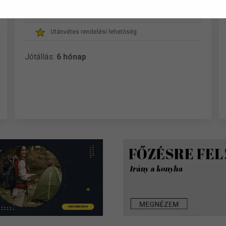
Magyar (
elérhető
) ügyfélszolgálat
Utánvétes rendelési lehetőség
Jótállás:
6 hónap