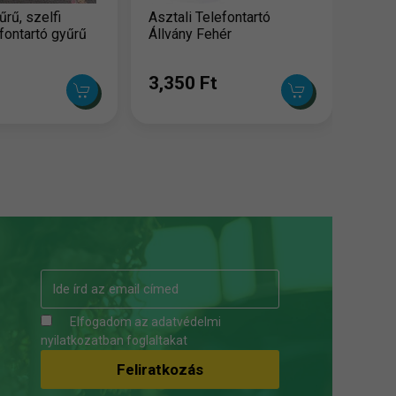
űrű, szelfi
Asztali Telefontartó
efontartó gyűrű
Állvány Fehér
3,350 Ft
Elfogadom az
adatvédelmi
nyilatkozatban
foglaltakat