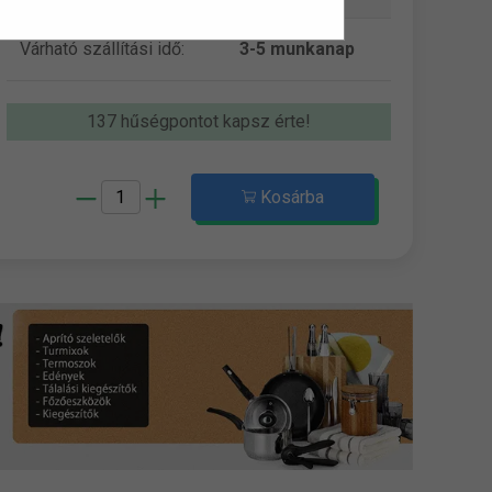
Várható szállítási idő:
3-5 munkanap
137 hűségpontot kapsz érte!
Kosárba