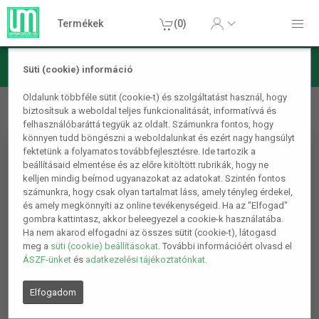
Termékek
(0)
Süti (cookie) információ
Hangtechnika
Fülhallgatók, headsetek
Napszemüvegbe
Oldalunk többféle sütit (cookie-t) és szolgáltatást használ, hogy
biztosítsuk a weboldal teljes funkcionalitását, informatívvá és
épített bluetooth headset, zenelejátszóval
felhasználóbaráttá tegyük az oldalt. Számunkra fontos, hogy
könnyen tudd böngészni a weboldalunkat és ezért nagy hangsúlyt
fektetünk a folyamatos továbbfejlesztésre. Ide tartozik a
beállításaid elmentése és az előre kitöltött rubrikák, hogy ne
kelljen mindig beírnod ugyanazokat az adatokat. Szintén fontos
számunkra, hogy csak olyan tartalmat láss, amely tényleg érdekel,
és amely megkönnyíti az online tevékenységeid. Ha az "Elfogad"
gombra kattintasz, akkor beleegyezel a cookie-k használatába.
Ha nem akarod elfogadni az összes sütit (cookie-t), látogasd
meg a
süti (cookie) beállításokat
. További információért olvasd el
ÁSZF-ünket
és
adatkezelési tájékoztatónkat
.
Elfogadom