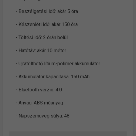
- Beszélgetési idő: akár 5 óra
- Készenléti idő: akár 150 óra
- Töltési idő: 2 órán belül
- Hatótáv: akár 10 méter
- Újratölthető lítium-polimer akkumulátor
- Akkumulátor kapacitása: 150 mAh
- Bluetooth verzió: 4.0
- Anyag: ABS műanyag
- Napszemüveg súlya: 48