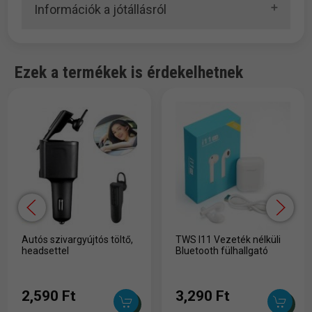
Információk a jótállásról
Ezek a termékek is érdekelhetnek
Autós szivargyújtós töltő,
TWS I11 Vezeték nélküli
headsettel
Bluetooth fülhallgató
2,590 Ft
3,290 Ft