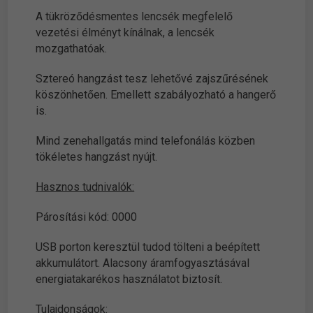
A tükröződésmentes lencsék megfelelő
vezetési élményt kínálnak, a lencsék
mozgathatóak.
Sztereó hangzást tesz lehetővé zajszűrésének
köszönhetően. Emellett szabályozható a hangerő
is.
Mind zenehallgatás mind telefonálás közben
tökéletes hangzást nyújt.
Hasznos tudnivalók:
Párosítási kód: 0000
USB porton keresztül tudod tölteni a beépített
akkumulátort. Alacsony áramfogyasztásával
energiatakarékos használatot biztosít.
Tulajdonságok: