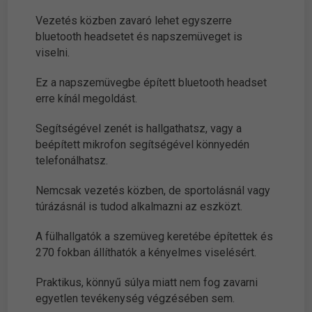
Vezetés közben zavaró lehet egyszerre
bluetooth headsetet és napszemüveget is
viselni.
Ez a napszemüvegbe épített bluetooth headset
erre kínál megoldást.
Segítségével zenét is hallgathatsz, vagy a
beépített mikrofon segítségével könnyedén
telefonálhatsz.
Nemcsak vezetés közben, de sportolásnál vagy
túrázásnál is tudod alkalmazni az eszközt.
A fülhallgatók a szemüveg keretébe építettek és
270 fokban állíthatók a kényelmes viselésért.
Praktikus, könnyű súlya miatt nem fog zavarni
egyetlen tevékenység végzésében sem.