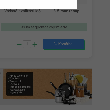
Várható szállítási idő:
3-5 munkanap
99 hűségpontot kapsz érte!
Kosárba