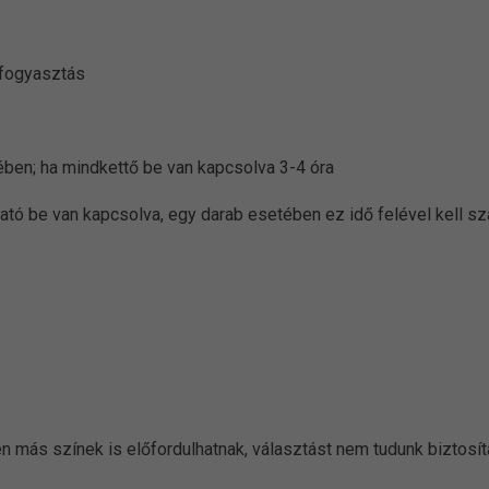
afogyasztás
tében; ha mindkettő be van kapcsolva 3-4 óra
lgató be van kapcsolva, egy darab esetében ez idő felével kell s
en más színek is előfordulhatnak, választást nem tudunk biztosít