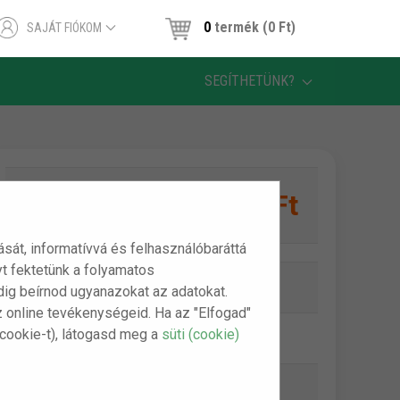
0
termék (0 Ft)
SAJÁT FIÓKOM
SEGÍTHETÜNK?
3,290 Ft
1 db:
tását, informatívvá és felhasználóbaráttá
t fektetünk a folyamatos
Online készlet:
Készleten
indig beírnod ugyanazokat az adatokat.
z online tevékenységeid. Ha az "Elfogad"
(cookie-t), látogasd meg a
süti (cookie)
Szállítási díj:
990 Ft-tól
Bankkártya (Barion):
ingyenes