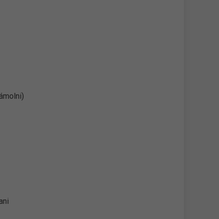
zámolni)
ani