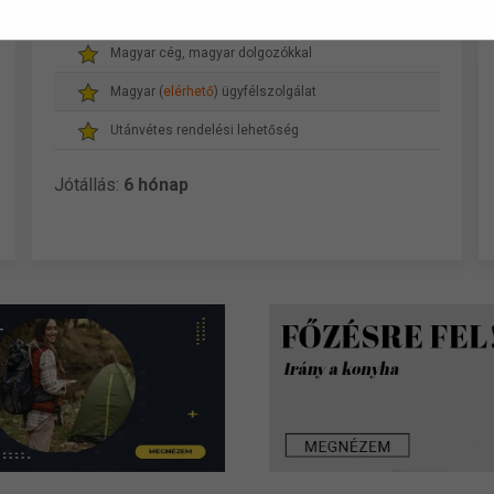
Gyors, akár másnapi szállítás
Magyar cég, magyar dolgozókkal
Magyar (
elérhető
) ügyfélszolgálat
Utánvétes rendelési lehetőség
Jótállás:
6 hónap