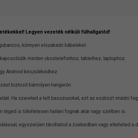
zetékekkel! Legyen vezeték nélküli fülhallgatód!
a gubancos, könnyen elszakadó kábeleket.
n kapcsolódik minden okostelefonhoz, tablethez, laptophoz.
vagy Android készülékedhez.
zást biztosít bármilyen hangerőn.
aidat. Ha szereted a telt basszusokat, ezt az eszközt imádni fo
 téged is tökéletesen hallani fognak akár nagy szélben is.
onálással, egyszerűen tárolhatod a zsebedben vagy elteheted a 