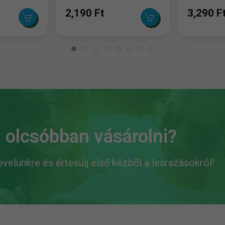
2,190 Ft
3,290 F
 olcsóbban vásárolni?
levelünkre és értesülj első kézből a leárazásokról!