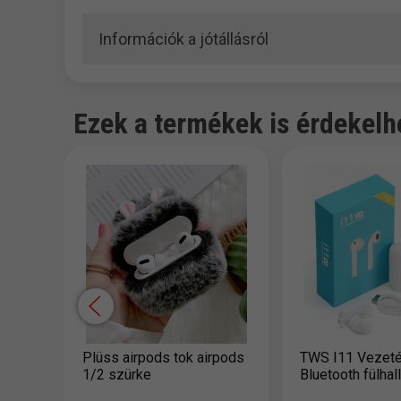
Információk a jótállásról
Ezek a termékek is érdekelh
Plüss airpods tok airpods
TWS I11 Vezeték
1/2 szürke
Bluetooth fülhal