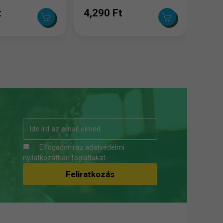
t
4,290 Ft
Elfogadom az
adatvédelmi
nyilatkozatban
foglaltakat