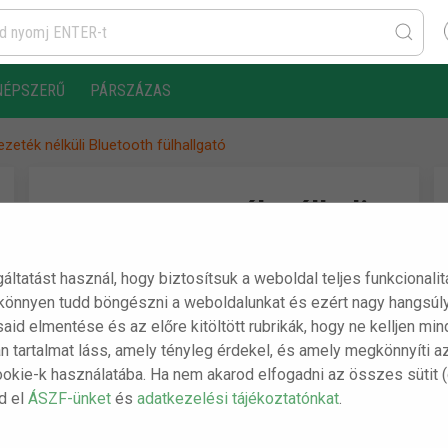
NÉPSZERŰ
PÁRSZÁZAS
zeték nélküli Bluetooth fülhallgató
TWS I11 Vezeték nélküli
Bluetooth fülhallgató
gáltatást használ, hogy biztosítsuk a weboldal teljes funkcionali
 könnyen tudd böngészni a weboldalunkat és ezért nagy hangsúly
A csomag tartalma:
ásaid elmentése és az előre kitöltött rubrikák, hogy ne kelljen m
n tartalmat láss, amely tényleg érdekel, és amely megkönnyíti a
- 1 db TWS I11 Vezeték nélküli Bluetooth
ookie-k használatába. Ha nem akarod elfogadni az összes sütit 
fülhallgató
sd el
ÁSZF-ünket
és
adatkezelési tájékoztatónkat
.