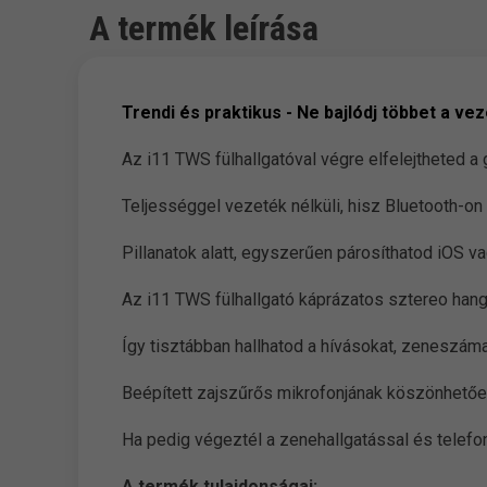
A termék leírása
Trendi és praktikus - Ne bajlódj többet a ve
Az i11 TWS fülhallgatóval végre elfelejtheted 
Teljességgel vezeték nélküli, hisz Bluetooth-o
Pillanatok alatt, egyszerűen párosíthatod iOS 
Az i11 TWS fülhallgató káprázatos sztereo hang
Így tisztábban hallhatod a hívásokat, zeneszám
Beépített zajszűrős mikrofonjának köszönhetően
Ha pedig végeztél a zenehallgatással és telef
A termék tulajdonságai: