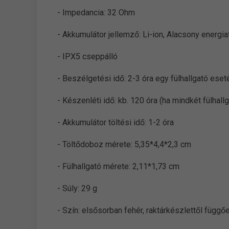
- Impedancia: 32 Ohm
- Akkumulátor jellemző: Li-ion, Alacsony energi
- IPX5 cseppálló
- Beszélgetési idő: 2-3 óra egy fülhallgató ese
- Készenléti idő: kb. 120 óra (ha mindkét fülhal
- Akkumulátor töltési idő: 1-2 óra
- Töltődoboz mérete: 5,35*4,4*2,3 cm
- Fülhallgató mérete: 2,11*1,73 cm
- Súly: 29 g
- Szín: elsősorban fehér, raktárkészlettől függő