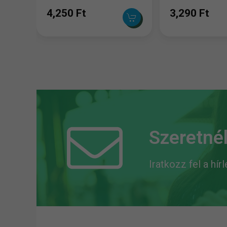
4,250 Ft
3,290 Ft
Szeretnél
Iratkozz fel a hír