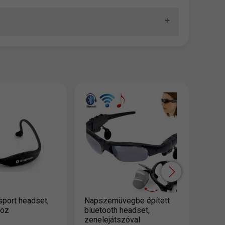
Vízál
sport
4,9
sport headset,
Napszemüvegbe épített
hoz
bluetooth headset,
zenelejátszóval