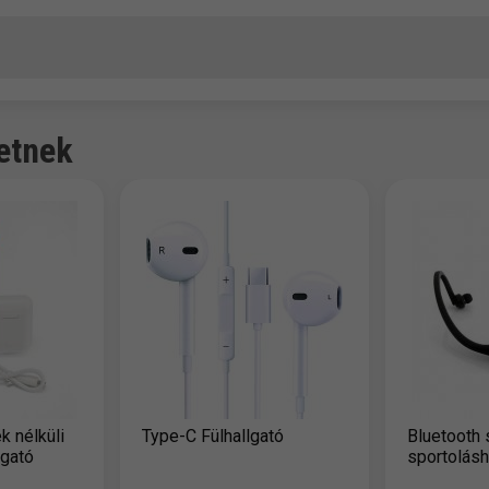
etnek
 nélküli
Type-C Fülhallgató
Bluetooth 
lgató
sportolás