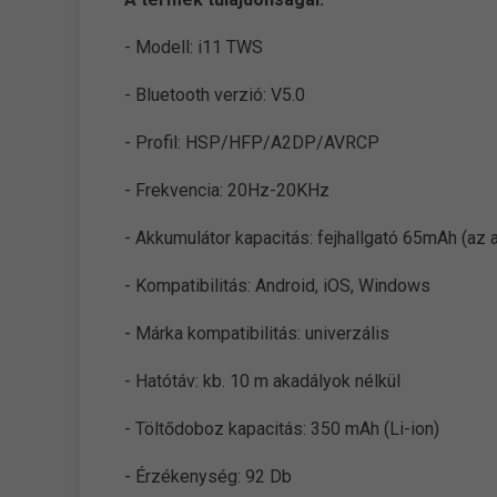
- Modell: i11 TWS
- Bluetooth verzió: V5.0
- Profil: HSP/HFP/A2DP/AVRCP
- Frekvencia: 20Hz-20KHz
- Akkumulátor kapacitás: fejhallgató 65mAh (az a
- Kompatibilitás: Android, iOS, Windows
- Márka kompatibilitás: univerzális
- Hatótáv: kb. 10 m akadályok nélkül
- Töltődoboz kapacitás: 350 mAh (Li-ion)
- Érzékenység: 92 Db