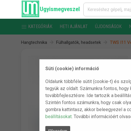
Ugyismegveszel
KATEGÓRIÁK
HETI AJÁNLAT
ÚJDONSÁGOK
Hangtechnika
Fülhallgatók, headsetek
TWS I11 Ve
Süti (cookie) információ
Oldalunk többféle sütit (cookie-t) és szol
tegyük az oldalt. Számunkra fontos, hogy
továbbfejlesztésre. Ide tartozik a beállít
Szintén fontos számunkra, hogy csak olya
gombra kattintasz, akkor beleegyezel a c
beállításokat
. További információért olva
Elfogadom