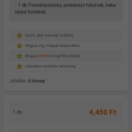
- 1 db Pelenkázótáska, pelenkázó hátizsák, baba
táska Sötétkék
Gyors, akár másnapi szállítás
Magyar cég, magyar dolgozókkal
Magyar (
elérhető
) ügyfélszolgálat
Utánvétes rendelési lehetőség
Jótállás:
6 hónap
4,450 Ft
1 db: