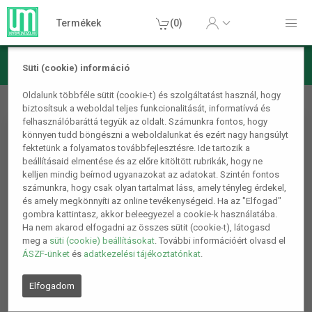
Termékek
(0)
Süti (cookie) információ
Pelenkázótáska, pelenkázó hátizsák, baba táska Sötétkék
Oldalunk többféle sütit (cookie-t) és szolgáltatást használ, hogy
biztosítsuk a weboldal teljes funkcionalitását, informatívvá és
felhasználóbaráttá tegyük az oldalt. Számunkra fontos, hogy
könnyen tudd böngészni a weboldalunkat és ezért nagy hangsúlyt
fektetünk a folyamatos továbbfejlesztésre. Ide tartozik a
beállításaid elmentése és az előre kitöltött rubrikák, hogy ne
kelljen mindig beírnod ugyanazokat az adatokat. Szintén fontos
számunkra, hogy csak olyan tartalmat láss, amely tényleg érdekel,
és amely megkönnyíti az online tevékenységeid. Ha az "Elfogad"
gombra kattintasz, akkor beleegyezel a cookie-k használatába.
Ha nem akarod elfogadni az összes sütit (cookie-t), látogasd
meg a
süti (cookie) beállításokat
. További információért olvasd el
ÁSZF-ünket
és
adatkezelési tájékoztatónkat
.
Elfogadom