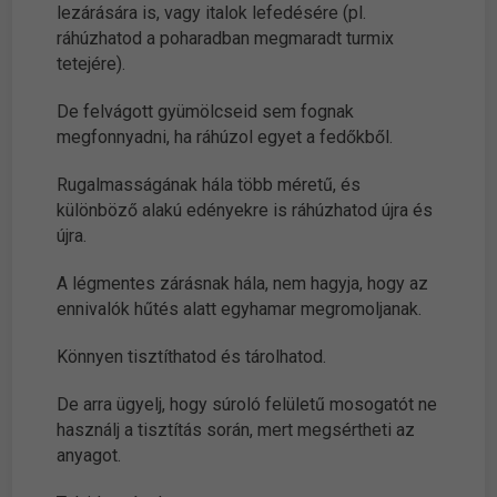
lezárására is, vagy italok lefedésére (pl.
ráhúzhatod a poharadban megmaradt turmix
tetejére).
De felvágott gyümölcseid sem fognak
megfonnyadni, ha ráhúzol egyet a fedőkből.
Rugalmasságának hála több méretű, és
különböző alakú edényekre is ráhúzhatod újra és
újra.
A légmentes zárásnak hála, nem hagyja, hogy az
ennivalók hűtés alatt egyhamar megromoljanak.
Könnyen tisztíthatod és tárolhatod.
De arra ügyelj, hogy súroló felületű mosogatót ne
használj a tisztítás során, mert megsértheti az
anyagot.