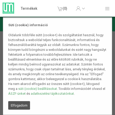
Termékek
(0)
Süti (cookie) információ
Konyhai termékek
Konyhai kiegészítők
Szilikon fedő
Oldalunk többféle sütit (cookie-t) és szolgáltatást használ, hogy
biztosítsuk a weboldal teljes funkcionalitását, informatívvá és
szett, univerzális fedő 12db
felhasználóbaráttá tegyük az oldalt. Számunkra fontos, hogy
könnyen tudd böngészni a weboldalunkat és ezért nagy hangsúlyt
fektetünk a folyamatos továbbfejlesztésre. Ide tartozik a
beállításaid elmentése és az előre kitöltött rubrikák, hogy ne
kelljen mindig beírnod ugyanazokat az adatokat. Szintén fontos
számunkra, hogy csak olyan tartalmat láss, amely tényleg érdekel,
és amely megkönnyíti az online tevékenységeid. Ha az "Elfogad"
gombra kattintasz, akkor beleegyezel a cookie-k használatába.
Ha nem akarod elfogadni az összes sütit (cookie-t), látogasd
meg a
süti (cookie) beállításokat
. További információért olvasd el
ÁSZF-ünket
és
adatkezelési tájékoztatónkat
.
Elfogadom