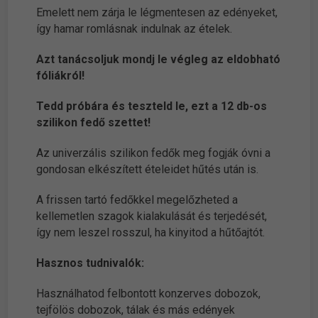
Emelett nem zárja le légmentesen az edényeket,
így hamar romlásnak indulnak az ételek.
Azt tanácsoljuk mondj le végleg az eldobható
fóliákról!
Tedd próbára és teszteld le, ezt a 12 db-os
szilikon fedő szettet!
Az univerzális szilikon fedők meg fogják óvni a
gondosan elkészített ételeidet hűtés után is.
A frissen tartó fedőkkel megelőzheted a
kellemetlen szagok kialakulását és terjedését,
így nem leszel rosszul, ha kinyitod a hűtőajtót.
Hasznos tudnivalók:
Használhatod felbontott konzerves dobozok,
tejfölös dobozok, tálak és más edények