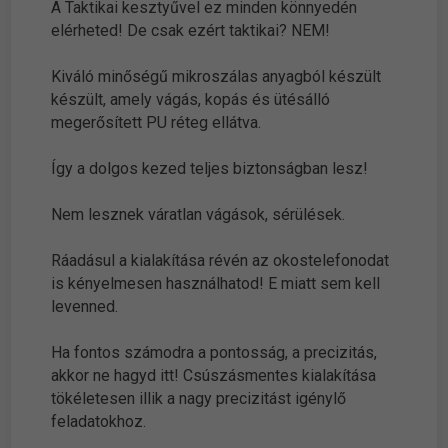
A Taktikai kesztyűvel ez minden könnyedén
elérheted! De csak ezért taktikai? NEM!
Kiváló minőségű mikroszálas anyagból készült
készült, amely vágás, kopás és ütésálló
megerősített PU réteg ellátva.
Így a dolgos kezed teljes biztonságban lesz!
Nem lesznek váratlan vágások, sérülések.
Ráadásul a kialakítása révén az okostelefonodat
is kényelmesen használhatod! E miatt sem kell
levenned.
Ha fontos számodra a pontosság, a precizitás,
akkor ne hagyd itt! Csúszásmentes kialakítása
tökéletesen illik a nagy precizitást igénylő
feladatokhoz.