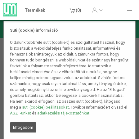
Termékek
(0)
Süti (cookie) információ
Barkács/Szerszám
Munkavédelem
Kesztyűk
Oldalunk többféle sütit (cookie-t) és szolgáltatást használ, hogy
biztosítsuk a weboldal teljes funkcionalitását, informatívvá és
Taktikai kesztyű, Ütés, csúszás, vágásálló kesztyű M
felhasználóbaráttá tegyük az oldalt. Számunkra fontos, hogy
könnyen tudd böngészni a weboldalunkat és ezért nagy hangsúlyt
fektetünk a folyamatos továbbfejlesztésre. Ide tartozik a
beállításaid elmentése és az előre kitöltött rubrikák, hogy ne
kelljen mindig beírnod ugyanazokat az adatokat. Szintén fontos
számunkra, hogy csak olyan tartalmat láss, amely tényleg érdekel,
és amely megkönnyíti az online tevékenységeid. Ha az "Elfogad"
gombra kattintasz, akkor beleegyezel a cookie-k használatába.
Ha nem akarod elfogadni az összes sütit (cookie-t), látogasd
meg a
süti (cookie) beállításokat
. További információért olvasd el
ÁSZF-ünket
és
adatkezelési tájékoztatónkat
.
Elfogadom