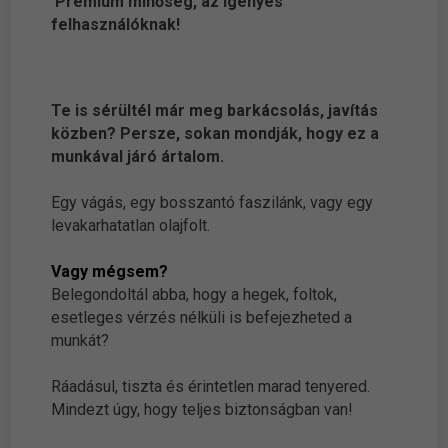
Prémium minőség, az igényes
felhasználóknak!
Te is sérültél már meg barkácsolás, javítás
közben? Persze, sokan mondják, hogy ez a
munkával járó ártalom.
Egy vágás, egy bosszantó faszilánk, vagy egy
levakarhatatlan olajfolt.
Vagy mégsem?
Belegondoltál abba, hogy a hegek, foltok,
esetleges vérzés nélküli is befejezheted a
munkát?
Ráadásul, tiszta és érintetlen marad tenyered.
Mindezt úgy, hogy teljes biztonságban van!