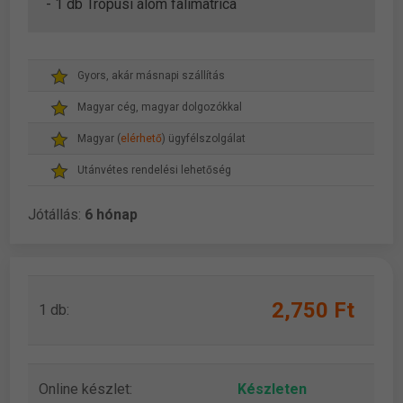
- 1 db Trópusi álom falimatrica
Gyors, akár másnapi szállítás
Magyar cég, magyar dolgozókkal
Magyar (
elérhető
) ügyfélszolgálat
Utánvétes rendelési lehetőség
Jótállás:
6 hónap
2,750 Ft
1 db:
Online készlet:
Készleten