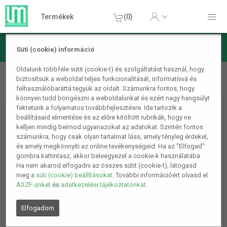
Termékek
(0)
Süti (cookie) információ
Dekorációs termékek
Dekoráció, ajándék
Trópusi álom
Oldalunk többféle sütit (cookie-t) és szolgáltatást használ, hogy
biztosítsuk a weboldal teljes funkcionalitását, informatívvá és
falimatrica
felhasználóbaráttá tegyük az oldalt. Számunkra fontos, hogy
könnyen tudd böngészni a weboldalunkat és ezért nagy hangsúlyt
fektetünk a folyamatos továbbfejlesztésre. Ide tartozik a
beállításaid elmentése és az előre kitöltött rubrikák, hogy ne
kelljen mindig beírnod ugyanazokat az adatokat. Szintén fontos
számunkra, hogy csak olyan tartalmat láss, amely tényleg érdekel,
és amely megkönnyíti az online tevékenységeid. Ha az "Elfogad"
gombra kattintasz, akkor beleegyezel a cookie-k használatába.
Ha nem akarod elfogadni az összes sütit (cookie-t), látogasd
meg a
süti (cookie) beállításokat
. További információért olvasd el
ÁSZF-ünket
és
adatkezelési tájékoztatónkat
.
Elfogadom