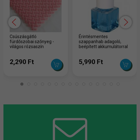
Csúszásgátló
Érintésmentes
fürdőszobai szőnyeg -
szappanhab adagoló,
világos rózsaszín
beépített akkumulátorral
2,290 Ft
5,990 Ft