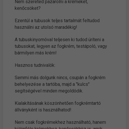
Nem szereted pazarolni a krémeket,
kenőcsöket?
Ezentúl a tubusok teljes tartalmát feltudod
használni az utolsó maradékig!
A tubuskinyomóval teljesen ki tudod üríteni a
tubusokat, legyen az fogkrém, testápoló, vagy
bármilyen más krém!
Hasznos tudnivalók:
Semmi más dolgunk nincs, csupán a fogkrém
behelyezése a tartóba, majd a "kulcs"
segítségével minden megoldódik.
Kialakításának köszönhetően fogkrémtartó
állványként is használhatod!
Nem csak fogkrémekhez használható, hanem
különféle krémekhez, kenőcsökhöz is, amik