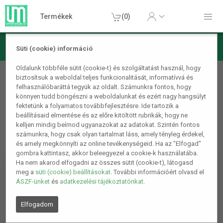
Termékek
(0)
Süti (cookie) információ
Szépségápolás
Fürdőszobai kiegészítők
Tubuskinyomó
Oldalunk többféle sütit (cookie-t) és szolgáltatást használ, hogy
biztosítsuk a weboldal teljes funkcionalitását, informatívvá és
fehér
felhasználóbaráttá tegyük az oldalt. Számunkra fontos, hogy
Egészségügyi és szépségápolási termékeink speciális
könnyen tudd böngészni a weboldalunkat és ezért nagy hangsúlyt
elállási jogával kapcsolatosan bővebb információt az
ÁSZF-
fektetünk a folyamatos továbbfejlesztésre. Ide tartozik a
beállításaid elmentése és az előre kitöltött rubrikák, hogy ne
ben
olvashatsz! Ez a termék Egészségügyi és/vagy
kelljen mindig beírnod ugyanazokat az adatokat. Szintén fontos
szépségápolási terméknek számít.
számunkra, hogy csak olyan tartalmat láss, amely tényleg érdekel,
és amely megkönnyíti az online tevékenységeid. Ha az "Elfogad"
gombra kattintasz, akkor beleegyezel a cookie-k használatába.
Ha nem akarod elfogadni az összes sütit (cookie-t), látogasd
meg a
süti (cookie) beállításokat
. További információért olvasd el
ÁSZF-ünket
és
adatkezelési tájékoztatónkat
.
Elfogadom