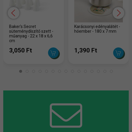
Baker's Secret
Karácsonyi edényalátét -
süteménydíszítő szett -
hóember - 180 x 7 mm
műanyag - 22 x 18 x 6,6
cm
3,050 Ft
1,390 Ft