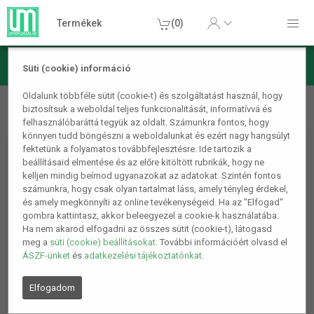
Termékek
(0)
Süti (cookie) információ
Konyhai termékek
Konyhai kiegészítők
Tűzhelyvédő fólia
Oldalunk többféle sütit (cookie-t) és szolgáltatást használ, hogy
biztosítsuk a weboldal teljes funkcionalitását, informatívvá és
szett 4 db/szett
felhasználóbaráttá tegyük az oldalt. Számunkra fontos, hogy
könnyen tudd böngészni a weboldalunkat és ezért nagy hangsúlyt
fektetünk a folyamatos továbbfejlesztésre. Ide tartozik a
beállításaid elmentése és az előre kitöltött rubrikák, hogy ne
kelljen mindig beírnod ugyanazokat az adatokat. Szintén fontos
számunkra, hogy csak olyan tartalmat láss, amely tényleg érdekel,
és amely megkönnyíti az online tevékenységeid. Ha az "Elfogad"
gombra kattintasz, akkor beleegyezel a cookie-k használatába.
Ha nem akarod elfogadni az összes sütit (cookie-t), látogasd
meg a
süti (cookie) beállításokat
. További információért olvasd el
ÁSZF-ünket
és
adatkezelési tájékoztatónkat
.
Elfogadom