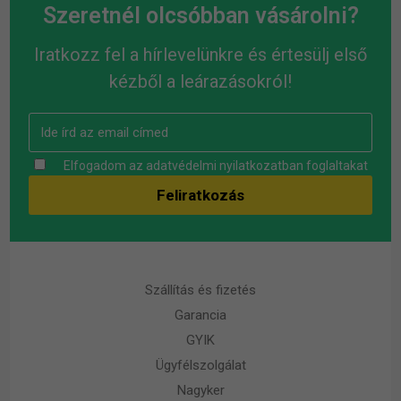
Szeretnél olcsóbban vásárolni?
Iratkozz fel a hírlevelünkre és értesülj első
kézből a leárazásokról!
Elfogadom az
adatvédelmi nyilatkozatban
foglaltakat
Szállítás és fizetés
Garancia
GYIK
Ügyfélszolgálat
Nagyker