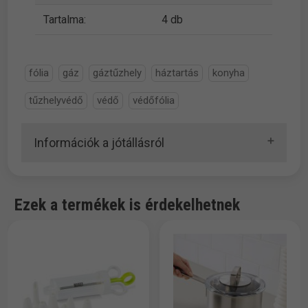
Tartalma:
4 db
fólia
gáz
gáztűzhely
háztartás
konyha
tűzhelyvédő
védő
védőfólia
Információk a jótállásról
Ezek a termékek is érdekelhetnek