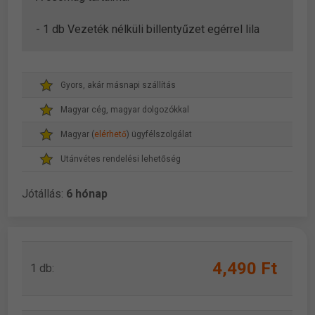
- 1 db Vezeték nélküli billentyűzet egérrel lila
Gyors, akár másnapi szállítás
Magyar cég, magyar dolgozókkal
Magyar (
elérhető
) ügyfélszolgálat
Utánvétes rendelési lehetőség
Jótállás:
6 hónap
4,490 Ft
1 db: