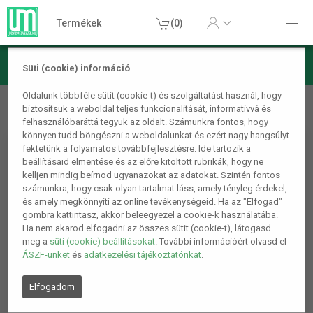
Termékek
(0)
Süti (cookie) információ
Szórakoztató elektronika
Egerek és Billentyűzetek
Oldalunk többféle sütit (cookie-t) és szolgáltatást használ, hogy
biztosítsuk a weboldal teljes funkcionalitását, informatívvá és
Vezeték nélküli billentyűzet egérrel lila
felhasználóbaráttá tegyük az oldalt. Számunkra fontos, hogy
könnyen tudd böngészni a weboldalunkat és ezért nagy hangsúlyt
fektetünk a folyamatos továbbfejlesztésre. Ide tartozik a
beállításaid elmentése és az előre kitöltött rubrikák, hogy ne
kelljen mindig beírnod ugyanazokat az adatokat. Szintén fontos
számunkra, hogy csak olyan tartalmat láss, amely tényleg érdekel,
és amely megkönnyíti az online tevékenységeid. Ha az "Elfogad"
gombra kattintasz, akkor beleegyezel a cookie-k használatába.
Ha nem akarod elfogadni az összes sütit (cookie-t), látogasd
meg a
süti (cookie) beállításokat
. További információért olvasd el
ÁSZF-ünket
és
adatkezelési tájékoztatónkat
.
Elfogadom