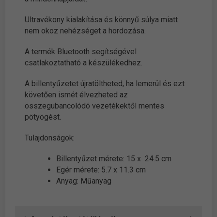
Ultravékony kialakítása és könnyű súlya miatt
nem okoz nehézséget a hordozása.
A termék Bluetooth segítségével
csatlakoztatható a készülékedhez.
A billentyűzetet újratöltheted, ha lemerül és ezt
követően ismét élvezheted az
összegubancolódó vezetékektől mentes
pötyögést.
Tulajdonságok:
Billentyűzet mérete: 15 x 24.5 cm
Egér mérete: 5.7 x 11.3 cm
Anyag: Műanyag