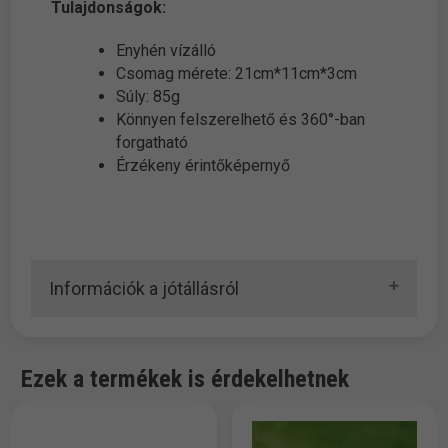
Tulajdonságok:
Enyhén vízálló
Csomag mérete: 21cm*11cm*3cm
Súly: 85g
Könnyen felszerelhető és 360°-ban
forgatható
Érzékeny érintőképernyő
Információk a jótállásról
Ezek a termékek is érdekelhetnek