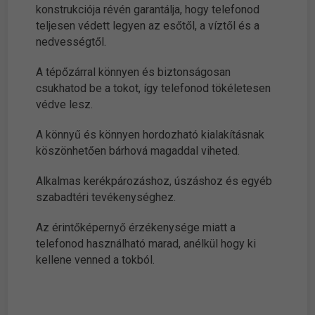
konstrukciója révén garantálja, hogy telefonod
teljesen védett legyen az esőtől, a víztől és a
nedvességtől.
A tépőzárral könnyen és biztonságosan
csukhatod be a tokot, így telefonod tökéletesen
védve lesz.
A könnyű és könnyen hordozható kialakításnak
köszönhetően bárhová magaddal viheted.
Alkalmas kerékpározáshoz, úszáshoz és egyéb
szabadtéri tevékenységhez.
Az érintőképernyő érzékenysége miatt a
telefonod használható marad, anélkül hogy ki
kellene venned a tokból.