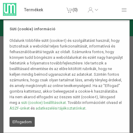
Termékek
(0)
Süti (cookie) információ
Mobiltelefon kiegészítő
Mobiltelefon tartók, tárolók
Oldalunk többféle sütit (cookie-t) és szolgáltatást használ, hogy
biztosítsuk a weboldal teljes funkcionalitását, informatívvá és
Vizálló biciklis telefontartó pink
felhasználóbaráttá tegyük az oldalt. Számunkra fontos, hogy
könnyen tudd böngészni a weboldalunkat és ezért nagy hangsúlyt
fektetünk a folyamatos továbbfejlesztésre. Ide tartozik a
beállításaid elmentése és az előre kitöltött rubrikák, hogy ne
kelljen mindig beírnod ugyanazokat az adatokat. Szintén fontos
számunkra, hogy csak olyan tartalmat láss, amely tényleg érdekel,
és amely megkönnyíti az online tevékenységeid. Ha az "Elfogad"
gombra kattintasz, akkor beleegyezel a cookie-k használatába.
Ha nem akarod elfogadni az összes sütit (cookie-t), látogasd
meg a
süti (cookie) beállításokat
. További információért olvasd el
ÁSZF-ünket
és
adatkezelési tájékoztatónkat
.
Elfogadom