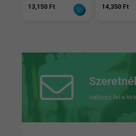
táska) fekete
szürke
13,150 Ft
14,350 Ft
Szeretnél
Iratkozz fel a hír