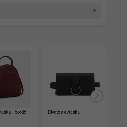
Multi
hátiz
14,
rtáska - bordó
Divatos övtáska