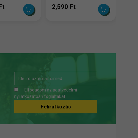
Ft
2,590 Ft
Elfogadom az
adatvédelmi
nyilatkozatban
foglaltakat