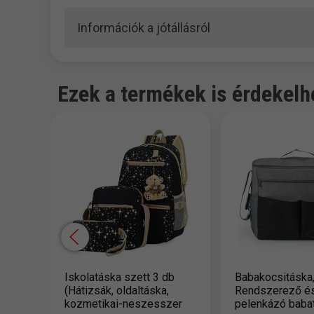
Információk a jótállásról
Ezek a termékek is érdekelh
Iskolatáska szett 3 db
Babakocsitáska
(Hátizsák, oldaltáska,
Rendszerező é
kozmetikai-neszesszer
pelenkázó baba