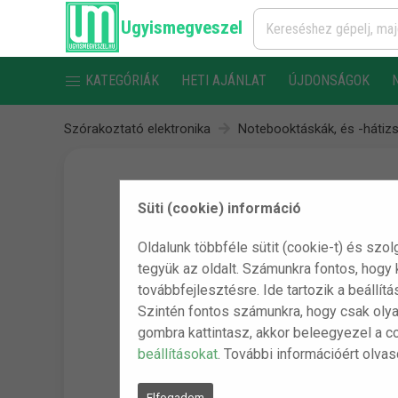
Ugyismegveszel
KATEGÓRIÁK
HETI AJÁNLAT
ÚJDONSÁGOK
Szórakoztató elektronika
Notebooktáskák, és -hátiz
Süti (cookie) információ
Oldalunk többféle sütit (cookie-t) és szol
tegyük az oldalt. Számunkra fontos, hogy
továbbfejlesztésre. Ide tartozik a beállít
Szintén fontos számunkra, hogy csak olya
gombra kattintasz, akkor beleegyezel a c
beállításokat
. További információért olva
Elfogadom