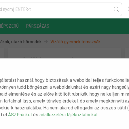
NÉPSZERŰ
PÁRSZÁZAS
sákok, utazó bőröndök
Vízálló gyermek tornazsák
Vízálló gyermek
tornazsák
gáltatást használ, hogy biztosítsuk a weboldal teljes funkcionali
 könnyen tudd böngészni a weboldalunkat és ezért nagy hangsúly
A csomag tartalma:
ásaid elmentése és az előre kitöltött rubrikák, hogy ne kelljen m
n tartalmat láss, amely tényleg érdekel, és amely megkönnyíti a
- 1 db Vízálló gyermek tornazsák
ookie-k használatába. Ha nem akarod elfogadni az összes sütit 
sd el
ÁSZF-ünket
és
adatkezelési tájékoztatónkat
.
Gyors, akár másnapi szállítás