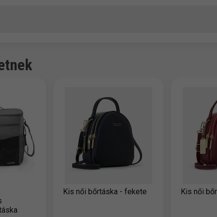
etnek
,
Kis női bőrtáska - fekete
Kis női bő
s
táska