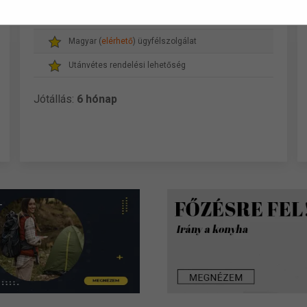
Magyar cég, magyar dolgozókkal
Magyar (
elérhető
) ügyfélszolgálat
Utánvétes rendelési lehetőség
Jótállás:
6 hónap