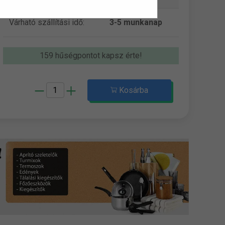
Várható szállítási idő:
3-5 munkanap
159 hűségpontot kapsz érte!
Kosárba