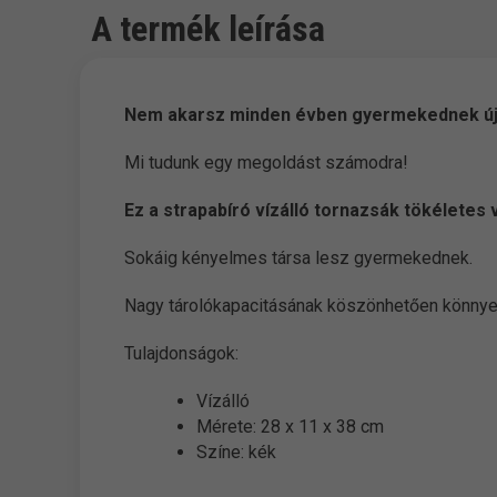
A termék leírása
Nem akarsz minden évben gyermekednek új 
Mi tudunk egy megoldást számodra!
Ez a strapabíró vízálló tornazsák tökélete
Sokáig kényelmes társa lesz gyermekednek.
Nagy tárolókapacitásának köszönhetően könnyen
Tulajdonságok:
Vízálló
Mérete: 28 x 11 x 38 cm
Színe: kék