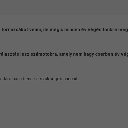
tornazsákot venni, de mégis minden év végén tönkre me
s választás lesz számotokra, amely nem hagy cserben év vé
 tárolhatja benne a szükséges cuccait.