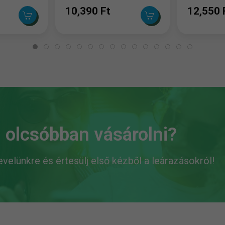
10,390 Ft
12,550 
 olcsóbban vásárolni?
levelünkre és értesülj első kézből a leárazásokról!