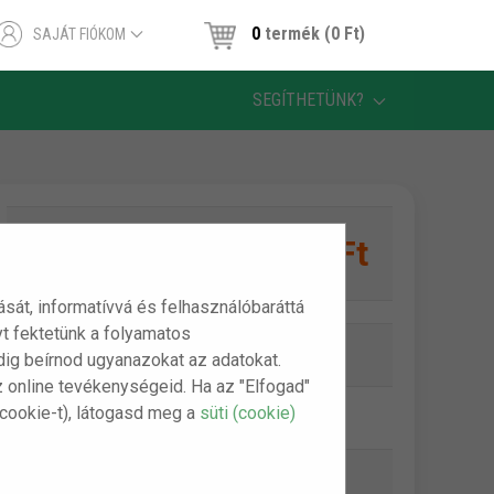
0
termék (0 Ft)
SAJÁT FIÓKOM
SEGÍTHETÜNK?
5,290 Ft
1 db:
tását, informatívvá és felhasználóbaráttá
t fektetünk a folyamatos
Online készlet:
Készleten
indig beírnod ugyanazokat az adatokat.
z online tevékenységeid. Ha az "Elfogad"
(cookie-t), látogasd meg a
süti (cookie)
Szállítási díj:
990 Ft-tól
Bankkártya (Barion):
ingyenes