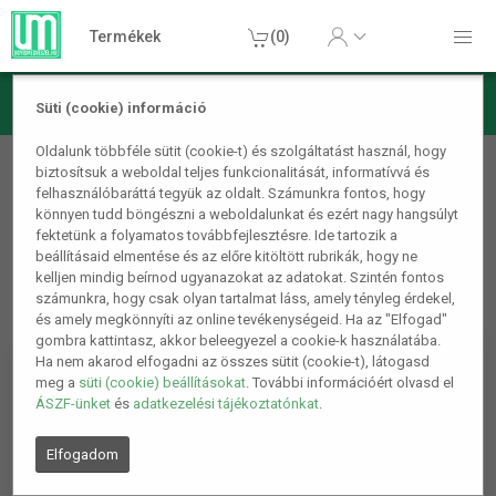
Termékek
(0)
Süti (cookie) információ
Szépségápolás
Sminkek és kiegészítők
Vízálló
Oldalunk többféle sütit (cookie-t) és szolgáltatást használ, hogy
biztosítsuk a weboldal teljes funkcionalitását, informatívvá és
kozmetikai táska Pöttyös
felhasználóbaráttá tegyük az oldalt. Számunkra fontos, hogy
Egészségügyi és szépségápolási termékeink speciális
könnyen tudd böngészni a weboldalunkat és ezért nagy hangsúlyt
elállási jogával kapcsolatosan bővebb információt az
ÁSZF-
fektetünk a folyamatos továbbfejlesztésre. Ide tartozik a
beállításaid elmentése és az előre kitöltött rubrikák, hogy ne
ben
olvashatsz! Ez a termék Egészségügyi és/vagy
kelljen mindig beírnod ugyanazokat az adatokat. Szintén fontos
szépségápolási terméknek számít.
számunkra, hogy csak olyan tartalmat láss, amely tényleg érdekel,
és amely megkönnyíti az online tevékenységeid. Ha az "Elfogad"
gombra kattintasz, akkor beleegyezel a cookie-k használatába.
Ha nem akarod elfogadni az összes sütit (cookie-t), látogasd
meg a
süti (cookie) beállításokat
. További információért olvasd el
ÁSZF-ünket
és
adatkezelési tájékoztatónkat
.
Elfogadom