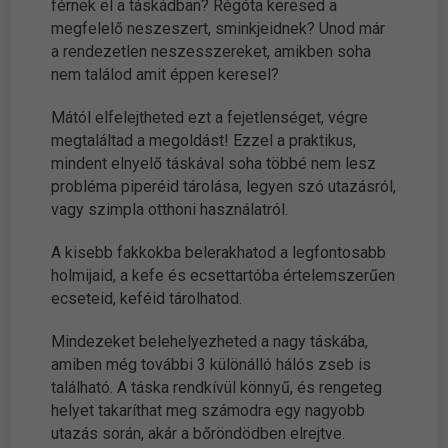
férnek el a táskádban? Régóta keresed a
megfelelő neszeszert, sminkjeidnek? Unod már
a rendezetlen neszesszereket, amikben soha
nem találod amit éppen keresel?
Mától elfelejtheted ezt a fejetlenséget, végre
megtaláltad a megoldást! Ezzel a praktikus,
mindent elnyelő táskával soha többé nem lesz
probléma piperéid tárolása, legyen szó utazásról,
vagy szimpla otthoni használatról.
A kisebb fakkokba belerakhatod a legfontosabb
holmijaid, a kefe és ecsettartóba értelemszerűen
ecseteid, keféid tárolhatod.
Mindezeket belehelyezheted a nagy táskába,
amiben még további 3 különálló hálós zseb is
található. A táska rendkívül könnyű, és rengeteg
helyet takaríthat meg számodra egy nagyobb
utazás során, akár a bőröndödben elrejtve.