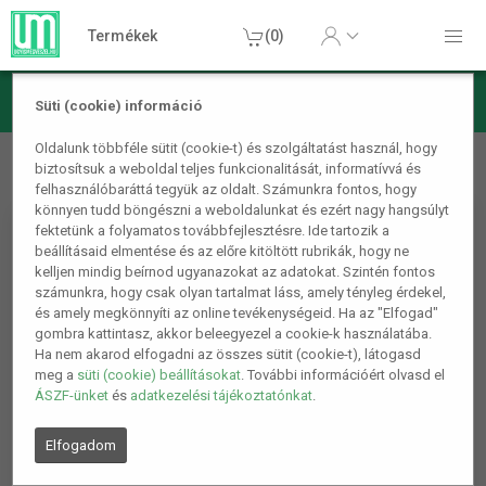
Termékek
(0)
Süti (cookie) információ
Játék, Party kellékek
Autók, járművek
1/24 Méretarányú
Oldalunk többféle sütit (cookie-t) és szolgáltatást használ, hogy
biztosítsuk a weboldal teljes funkcionalitását, informatívvá és
Vékonykerekű Játék Traktor
felhasználóbaráttá tegyük az oldalt. Számunkra fontos, hogy
könnyen tudd böngészni a weboldalunkat és ezért nagy hangsúlyt
fektetünk a folyamatos továbbfejlesztésre. Ide tartozik a
beállításaid elmentése és az előre kitöltött rubrikák, hogy ne
kelljen mindig beírnod ugyanazokat az adatokat. Szintén fontos
számunkra, hogy csak olyan tartalmat láss, amely tényleg érdekel,
és amely megkönnyíti az online tevékenységeid. Ha az "Elfogad"
gombra kattintasz, akkor beleegyezel a cookie-k használatába.
Ha nem akarod elfogadni az összes sütit (cookie-t), látogasd
meg a
süti (cookie) beállításokat
. További információért olvasd el
ÁSZF-ünket
és
adatkezelési tájékoztatónkat
.
Elfogadom