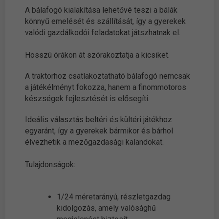
A bálafogó kialakítása lehetővé teszi a bálák
könnyű emelését és szállítását, így a gyerekek
valódi gazdálkodói feladatokat játszhatnak el.
Hosszú órákon át szórakoztatja a kicsiket.
A traktorhoz csatlakoztatható bálafogó nemcsak
a játékélményt fokozza, hanem a finommotoros
készségek fejlesztését is elősegíti.
Ideális választás beltéri és kültéri játékhoz
egyaránt, így a gyerekek bármikor és bárhol
élvezhetik a mezőgazdasági kalandokat.
Tulajdonságok:
1/24 méretarányú, részletgazdag
kidolgozás, amely valósághű