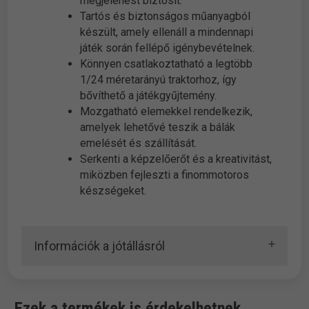
megjelenést biztosít.
Tartós és biztonságos műanyagból
készült, amely ellenáll a mindennapi
játék során fellépő igénybevételnek.
Könnyen csatlakoztatható a legtöbb
1/24 méretarányú traktorhoz, így
bővíthető a játékgyűjtemény.
Mozgatható elemekkel rendelkezik,
amelyek lehetővé teszik a bálák
emelését és szállítását.
Serkenti a képzelőerőt és a kreativitást,
miközben fejleszti a finommotoros
készségeket.
Információk a jótállásról
Ezek a termékek is érdekelhetnek