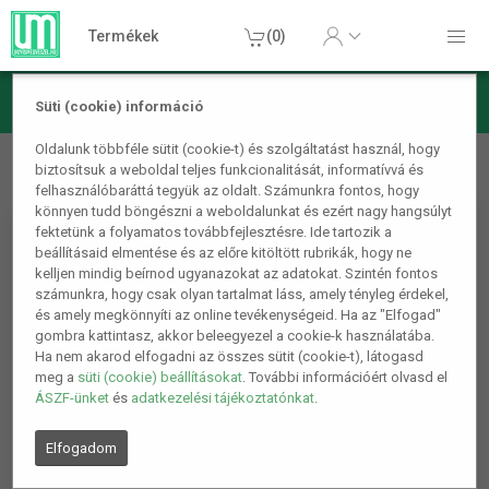
Termékek
(0)
Süti (cookie) információ
Kerti termékek
Védőfelszerelés, szerszám
Cipővédő
Oldalunk többféle sütit (cookie-t) és szolgáltatást használ, hogy
biztosítsuk a weboldal teljes funkcionalitását, informatívvá és
szilikon kék S (30-34)
felhasználóbaráttá tegyük az oldalt. Számunkra fontos, hogy
könnyen tudd böngészni a weboldalunkat és ezért nagy hangsúlyt
fektetünk a folyamatos továbbfejlesztésre. Ide tartozik a
beállításaid elmentése és az előre kitöltött rubrikák, hogy ne
kelljen mindig beírnod ugyanazokat az adatokat. Szintén fontos
számunkra, hogy csak olyan tartalmat láss, amely tényleg érdekel,
és amely megkönnyíti az online tevékenységeid. Ha az "Elfogad"
gombra kattintasz, akkor beleegyezel a cookie-k használatába.
Ha nem akarod elfogadni az összes sütit (cookie-t), látogasd
meg a
süti (cookie) beállításokat
. További információért olvasd el
ÁSZF-ünket
és
adatkezelési tájékoztatónkat
.
Elfogadom