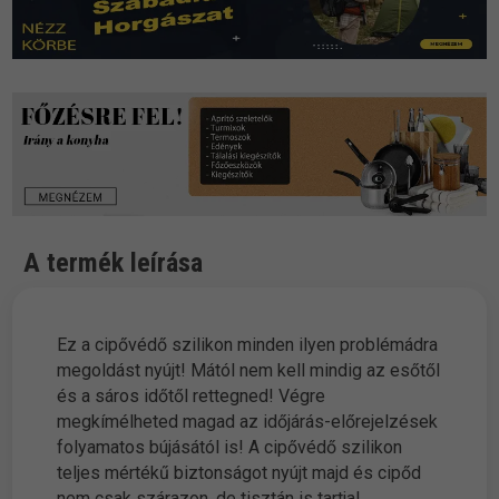
A termék leírása
Ez a cipővédő szilikon minden ilyen problémádra
megoldást nyújt! Mától nem kell mindig az esőtől
és a sáros időtől rettegned! Végre
megkímélheted magad az időjárás-előrejelzések
folyamatos bújásától is! A cipővédő szilikon
teljes mértékű biztonságot nyújt majd és cipőd
nem csak szárazon, de tisztán is tartja!