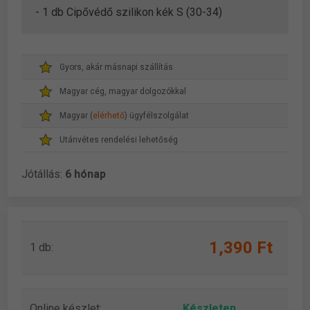
- 1 db Cipővédő szilikon kék S (30-34)
Gyors, akár másnapi szállítás
Magyar cég, magyar dolgozókkal
Magyar (
elérhető
) ügyfélszolgálat
Utánvétes rendelési lehetőség
Jótállás:
6 hónap
1,390 Ft
1 db:
Online készlet:
Készleten