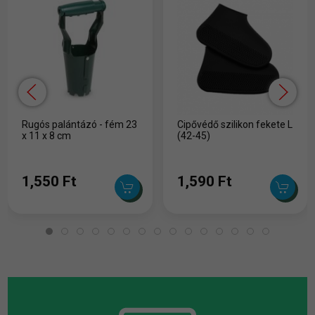
Rugós palántázó - fém 23
Cipővédő szilikon fekete L
x 11 x 8 cm
(42-45)
1,550 Ft
1,590 Ft