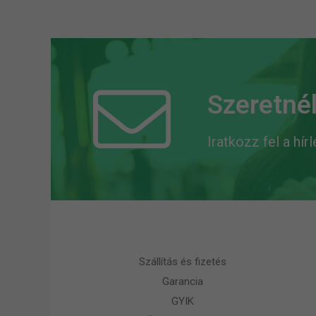
Szeretnél
Iratkozz fel a hír
Szállítás és fizetés
Garancia
GYIK