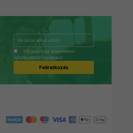
Elfogadom az
adatvédelmi
nyilatkozatban
foglaltakat