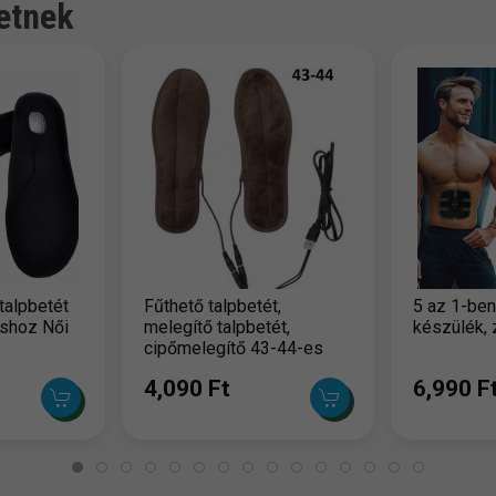
etnek
 talpbetét
Fűthető talpbetét,
5 az 1-ben
áshoz Női
melegítő talpbetét,
készülék, 
cipőmelegítő 43-44-es
méret
4,090 Ft
6,990 F