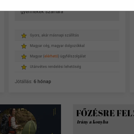
- 1 db Fogmosás oktató segédeszköz
gyermekek számára
Gyors, akár másnapi szállítás
Magyar cég, magyar dolgozókkal
Magyar (
elérhető
) ügyfélszolgálat
Utánvétes rendelési lehetőség
Jótállás:
6 hónap