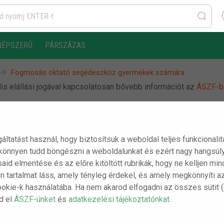
NÉPSZERŰ
PÁRSZÁZAS
Fogmosás oktató segédeszköz gyermekek számára
s elállási jogával kapcsolatosan bővebb információt az
ÁSZF-b
Fogmosás oktató
gáltatást használ, hogy biztosítsuk a weboldal teljes funkcionali
 könnyen tudd böngészni a weboldalunkat és ezért nagy hangsúly
segédeszköz gyermekek
ásaid elmentése és az előre kitöltött rubrikák, hogy ne kelljen m
számára
n tartalmat láss, amely tényleg érdekel, és amely megkönnyíti a
ookie-k használatába. Ha nem akarod elfogadni az összes sütit 
sd el
ÁSZF-ünket
és
adatkezelési tájékoztatónkat
.
A csomag tartalma: