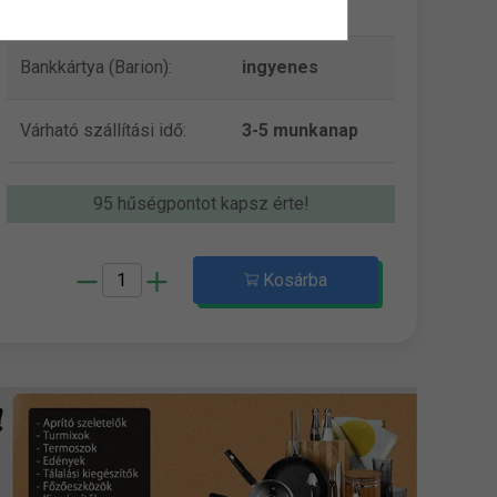
Szállítási díj:
990 Ft-tól
Bankkártya (Barion):
ingyenes
Várható szállítási idő:
3-5 munkanap
95 hűségpontot kapsz érte!
Kosárba