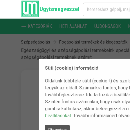
Ugyismegveszel
KATEGÓRIÁK
HETI AJÁNLAT
ÚJDONSÁGOK
Szépségápolás
Fogápolási termékek és kiegészítők
Egészségügyi és szépségápolási termékeink speciáli
szépségápolási terméknek számít.
Süti (cookie) információ
Oldalunk többféle sütit (cookie-t) és szol
tegyük az oldalt. Számunkra fontos, hogy
továbbfejlesztésre. Ide tartozik a beállít
Szintén fontos számunkra, hogy csak olya
gombra kattintasz, akkor beleegyezel a c
beállításokat
. További információért olva
Elfogadom