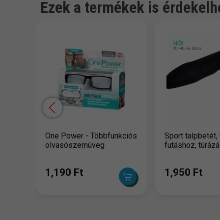
Ezek a termékek is érdekelh
One Power - Többfunkciós
Sport talpbetét,
olvasószemüveg
futáshoz, túráz
1,190 Ft
1,950 Ft