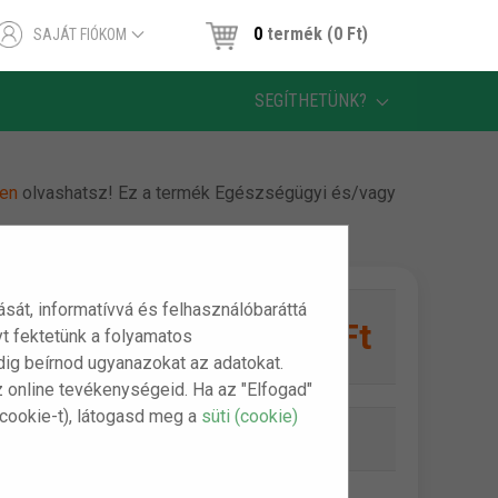
0
termék (0 Ft)
SAJÁT FIÓKOM
SEGÍTHETÜNK?
en
olvashatsz! Ez a termék Egészségügyi és/vagy
tását, informatívvá és felhasználóbaráttá
3,150 Ft
t fektetünk a folyamatos
1 db:
indig beírnod ugyanazokat az adatokat.
z online tevékenységeid. Ha az "Elfogad"
(cookie-t), látogasd meg a
süti (cookie)
Online készlet:
Készleten