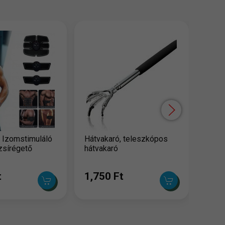
Tartá
testt
hátp
3,7
 Izomstimuláló
Hátvakaró, teleszkópos
zsírégető
hátvakaró
t
1,750 Ft