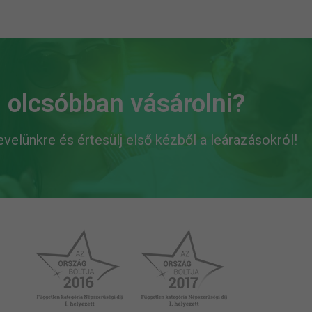
 olcsóbban vásárolni?
levelünkre és értesülj első kézből a leárazásokról!