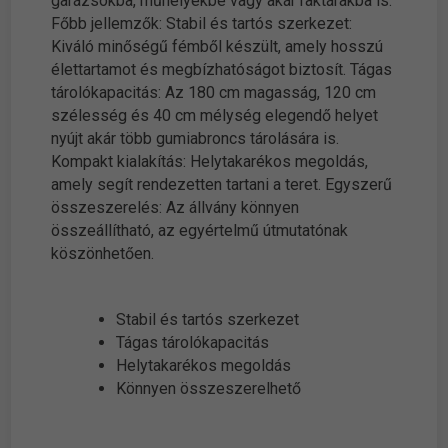
garázsokba, műhelyekbe vagy akár raktárakba is.
Főbb jellemzők: Stabil és tartós szerkezet:
Kiváló minőségű fémből készült, amely hosszú
élettartamot és megbízhatóságot biztosít. Tágas
tárolókapacitás: Az 180 cm magasság, 120 cm
szélesség és 40 cm mélység elegendő helyet
nyújt akár több gumiabroncs tárolására is.
Kompakt kialakítás: Helytakarékos megoldás,
amely segít rendezetten tartani a teret. Egyszerű
összeszerelés: Az állvány könnyen
összeállítható, az egyértelmű útmutatónak
köszönhetően.
Stabil és tartós szerkezet
Tágas tárolókapacitás
Helytakarékos megoldás
Könnyen összeszerelhető