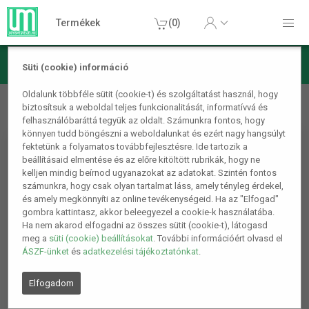
Termékek
(0)
Süti (cookie) információ
Autós termékek
Autós kiegészítők
Gumiabroncs tároló
Oldalunk többféle sütit (cookie-t) és szolgáltatást használ, hogy
biztosítsuk a weboldal teljes funkcionalitását, informatívvá és
állvány - fém - 180 x 120 x 40 cm
felhasználóbaráttá tegyük az oldalt. Számunkra fontos, hogy
könnyen tudd böngészni a weboldalunkat és ezért nagy hangsúlyt
fektetünk a folyamatos továbbfejlesztésre. Ide tartozik a
beállításaid elmentése és az előre kitöltött rubrikák, hogy ne
kelljen mindig beírnod ugyanazokat az adatokat. Szintén fontos
számunkra, hogy csak olyan tartalmat láss, amely tényleg érdekel,
és amely megkönnyíti az online tevékenységeid. Ha az "Elfogad"
gombra kattintasz, akkor beleegyezel a cookie-k használatába.
Ha nem akarod elfogadni az összes sütit (cookie-t), látogasd
meg a
süti (cookie) beállításokat
. További információért olvasd el
ÁSZF-ünket
és
adatkezelési tájékoztatónkat
.
Elfogadom