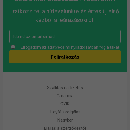
Iratkozz fel a hírlevelünkre és értesülj első
kézből a leárazásokról!
Elfogadom az
adatvédelmi nyilatkozatban
foglaltakat
Szállítás és fizetés
Garancia
GYIK
Ügyfélszolgálat
Nagyker
Elállás a szerződéstől