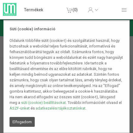
Termékek
(0)
Süti (cookie) információ
Otthon, lakás, háztartás
Egyéb/otthoni kiegészítők
Ikertű
Oldalunk többféle sütit (cookie-t) és szolgáltatást használ, hogy
biztosítsuk a weboldal teljes funkcionalitását, informatívvá és
Készlet
felhasználóbaráttá tegyük az oldalt. Számunkra fontos, hogy
könnyen tudd böngészni a weboldalunkat és ezért nagy hangsúlyt
fektetünk a folyamatos továbbfejlesztésre. Ide tartozik a
beállításaid elmentése és az előre kitöltött rubrikák, hogy ne
kelljen mindig beírnod ugyanazokat az adatokat. Szintén fontos
számunkra, hogy csak olyan tartalmat láss, amely tényleg érdekel,
és amely megkönnyíti az online tevékenységeid. Ha az "Elfogad"
gombra kattintasz, akkor beleegyezel a cookie-k használatába.
Ha nem akarod elfogadni az összes sütit (cookie-t), látogasd
meg a
süti (cookie) beállításokat
. További információért olvasd el
ÁSZF-ünket
és
adatkezelési tájékoztatónkat
.
Elfogadom