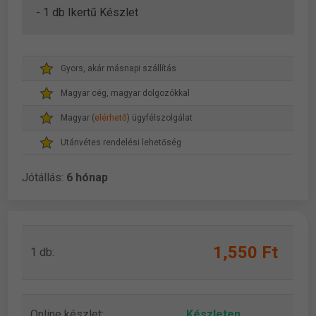
- 1 db Ikertű Készlet
Gyors, akár másnapi szállítás
Magyar cég, magyar dolgozókkal
Magyar (
elérhető
) ügyfélszolgálat
Utánvétes rendelési lehetőség
Jótállás:
6 hónap
1,550 Ft
1 db:
Online készlet:
Készleten