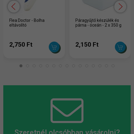
Flea Doctor - Bolha
Páragyűjtő készülék és
eltávolító
párna - óceán - 2 x 350 g
2,750 Ft
2,150 Ft
Szeretnél olcsóbban vásárolni?