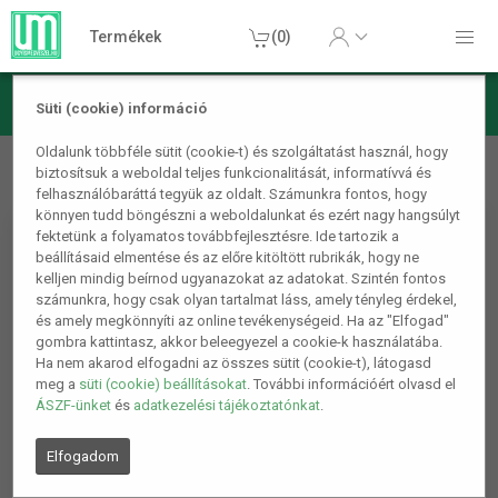
Termékek
(0)
Süti (cookie) információ
Kerti termékek
Kertészkedés
LSH Heavy Box Álló
Oldalunk többféle sütit (cookie-t) és szolgáltatást használ, hogy
biztosítsuk a weboldal teljes funkcionalitását, informatívvá és
magaságyás
felhasználóbaráttá tegyük az oldalt. Számunkra fontos, hogy
könnyen tudd böngészni a weboldalunkat és ezért nagy hangsúlyt
fektetünk a folyamatos továbbfejlesztésre. Ide tartozik a
beállításaid elmentése és az előre kitöltött rubrikák, hogy ne
kelljen mindig beírnod ugyanazokat az adatokat. Szintén fontos
számunkra, hogy csak olyan tartalmat láss, amely tényleg érdekel,
és amely megkönnyíti az online tevékenységeid. Ha az "Elfogad"
gombra kattintasz, akkor beleegyezel a cookie-k használatába.
Ha nem akarod elfogadni az összes sütit (cookie-t), látogasd
meg a
süti (cookie) beállításokat
. További információért olvasd el
ÁSZF-ünket
és
adatkezelési tájékoztatónkat
.
Elfogadom