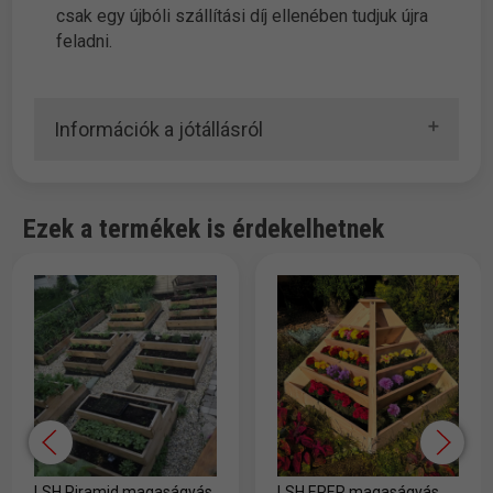
csak egy újbóli szállítási díj ellenében tudjuk újra
feladni.
Információk a jótállásról
Ezek a termékek is érdekelhetnek
LSH Piramid magaságyás
LSH EPER magaságyás