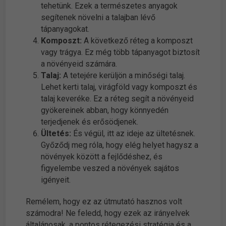
tehetünk. Ezek a természetes anyagok
segítenek növelni a talajban lévő
tápanyagokat.
Komposzt:
A következő réteg a komposzt
vagy trágya. Ez még több tápanyagot biztosít
a növényeid számára.
Talaj:
A tetejére kerüljön a minőségi talaj.
Lehet kerti talaj, virágföld vagy komposzt és
talaj keveréke. Ez a réteg segít a növényeid
gyökereinek abban, hogy könnyedén
terjedjenek és erősödjenek.
Ültetés:
És végül, itt az ideje az ültetésnek.
Győződj meg róla, hogy elég helyet hagysz a
növények között a fejlődéshez, és
figyelembe veszed a növények sajátos
igényeit.
Remélem, hogy ez az útmutató hasznos volt
számodra! Ne feledd, hogy ezek az irányelvek
általánosak, a pontos rétegezési stratégia és a