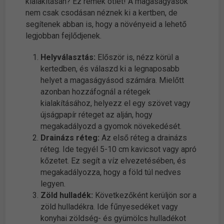
kialakításán? Ez remek ötlet! A magaságyások
nem csak csodásan néznek ki a kertben, de
segítenek abban is, hogy a növényeid a lehető
legjobban fejlődjenek.
Helyválasztás:
Először is, nézz körül a
kertedben, és válaszd ki a legnaposabb
helyet a magaságyásod számára. Mielőtt
azonban hozzáfognál a rétegek
kialakításához, helyezz el egy szövet vagy
újságpapír réteget az alján, hogy
megakadályozd a gyomok növekedését.
Drainázs réteg:
Az első réteg a drainázs
réteg. Ide tegyél 5-10 cm kavicsot vagy apró
kőzetet. Ez segít a víz elvezetésében, és
megakadályozza, hogy a föld túl nedves
legyen.
Zöld hulladék:
Következőként kerüljön sor a
zöld hulladékra. Ide fűnyesedéket vagy
konyhai zöldség- és gyümölcs hulladékot