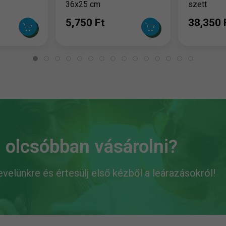
36x25 cm
szett
5,750 Ft
38,350 
 olcsóbban vásárolni?
levelünkre és értesülj első kézből a leárazásokról!