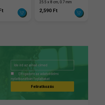
25.5 x 8 cm, 0.7 mm
Ft
2,590 Ft
Elfogadom az
adatvédelmi
nyilatkozatban
foglaltakat