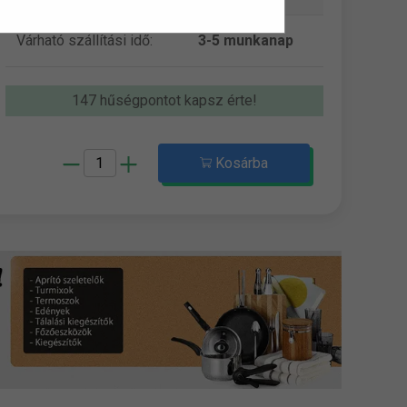
Várható szállítási idő:
3-5 munkanap
147 hűségpontot kapsz érte!
Kosárba