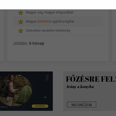
Gyors, akár másnapi szállítás
Magyar cég, magyar dolgozókkal
Magyar (
elérhető
) ügyfélszolgálat
Utánvétes rendelési lehetőség
Jótállás:
6 hónap