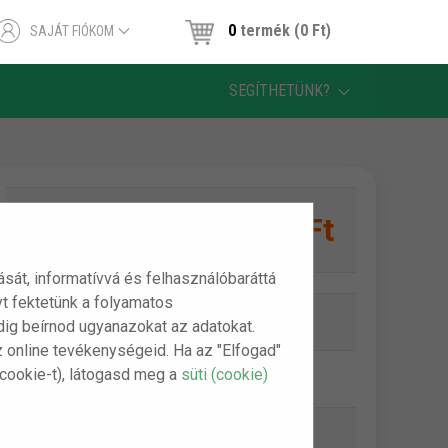
0
termék (0 Ft)
SAJÁT FIÓKOM
SEGÍTHETÜNK?
4,890 Ft
1 db:
tását, informatívvá és felhasználóbaráttá
t fektetünk a folyamatos
Online készlet:
Készleten
indig beírnod ugyanazokat az adatokat.
z online tevékenységeid. Ha az "Elfogad"
(cookie-t), látogasd meg a
süti (cookie)
Szállítási díj:
990 Ft-tól
Bankkártya (Barion):
ingyenes