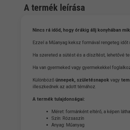
A termék leírása
Nincs rá időd, hogy órákig állj konyhában mi
Ezzel a Műanyag keksz formával rengeteg időt
Ha szereted a sütést és a díszítést, lehetővé te
Ha van gyermeked vagy gyermekekkel foglalkozo
Különböző
ünnepek, születésnapok
vagy
tem
illeszkednek az adott témához.
A termék tulajdonságai:
Méret: formánként eltérő, a képen láth
Szín: Rózsaszín
Anyag: Műanyag