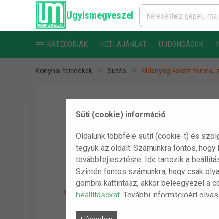
Ugyismegveszel
KATEGÓRIÁK
HETI AJÁNLAT
ÚJDONSÁGOK
Konyhai termékek
Sütés
Műanyag keksz forma, s
Süti (cookie) információ
Oldalunk többféle sütit (cookie-t) és szol
tegyük az oldalt. Számunkra fontos, hogy
továbbfejlesztésre. Ide tartozik a beállít
Szintén fontos számunkra, hogy csak olya
gombra kattintasz, akkor beleegyezel a c
beállításokat
. További információért olva
Elfogadom