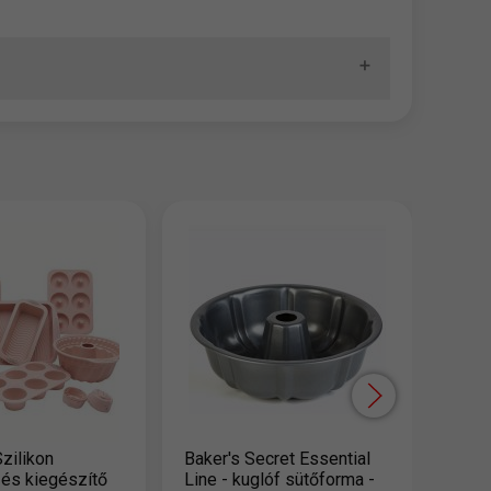
Teps
bevon
27x2
2,7
zilikon
Baker's Secret Essential
 és kiegészítő
Line - kuglóf sütőforma -