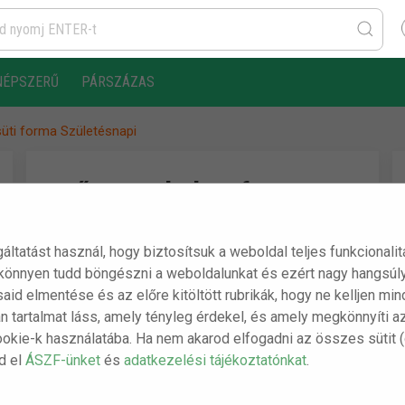
NÉPSZERŰ
PÁRSZÁZAS
üti forma Születésnapi
Műanyag keksz forma,
süti forma Születésnapi
gáltatást használ, hogy biztosítsuk a weboldal teljes funkcionali
 könnyen tudd böngészni a weboldalunkat és ezért nagy hangsúly
A csomag tartalma:
ásaid elmentése és az előre kitöltött rubrikák, hogy ne kelljen m
n tartalmat láss, amely tényleg érdekel, és amely megkönnyíti a
- 1 db Műanyag keksz forma, süti forma
ookie-k használatába. Ha nem akarod elfogadni az összes sütit 
Születésnapi
sd el
ÁSZF-ünket
és
adatkezelési tájékoztatónkat
.