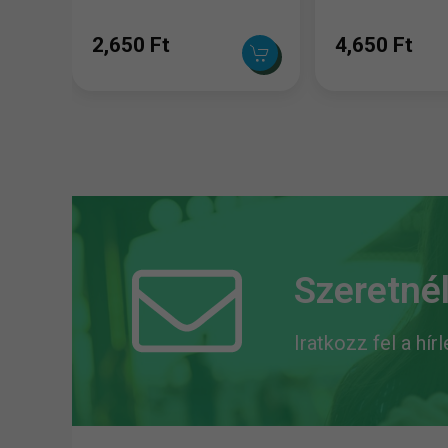
2,650 Ft
4,650 Ft
Szeretnél
Iratkozz fel a hír