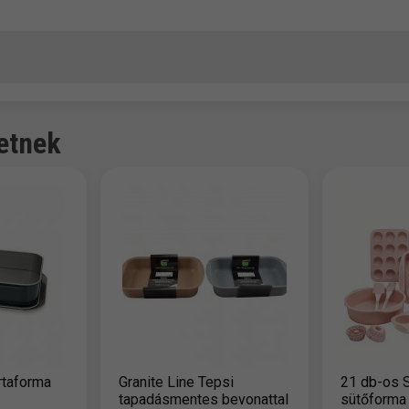
etnek
rtaforma
Granite Line Tepsi
21 db-os S
tapadásmentes bevonattal
sütőforma