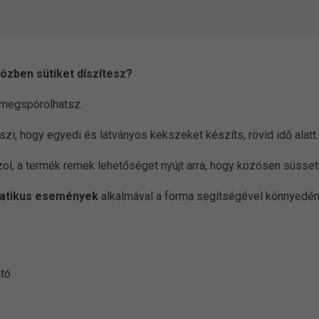
közben sütiket díszítesz?
 megspórolhatsz.
szi, hogy egyedi és látványos kekszeket készíts, rövid idő alatt.
l, a termék remek lehetőséget nyújt arra, hogy közösen süsset
atikus események
alkalmával a forma segítségével könnyedén
ató