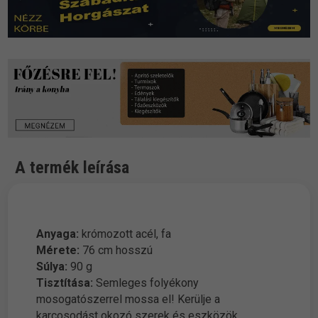
A termék leírása
Anyaga:
krómozott acél, fa
Mérete:
76 cm hosszú
Súlya:
90 g
Tisztítása:
Semleges folyékony
mosogatószerrel mossa el! Kerülje a
karcosodást okozó szerek és eszközök