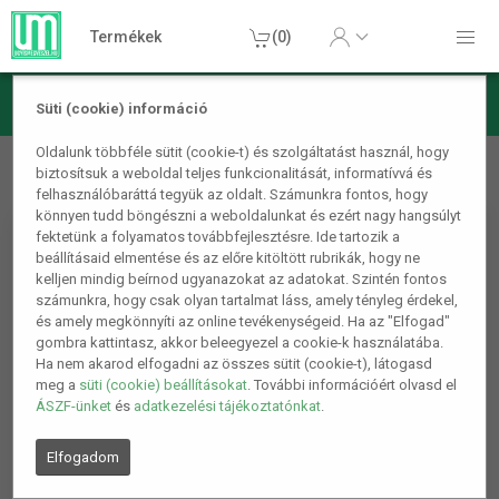
Termékek
(0)
Süti (cookie) információ
Kerti termékek
Grill, szabadtéri főzés
Grillnyárs -
Oldalunk többféle sütit (cookie-t) és szolgáltatást használ, hogy
biztosítsuk a weboldal teljes funkcionalitását, informatívvá és
szalonnasütő nyárs 76 cm
felhasználóbaráttá tegyük az oldalt. Számunkra fontos, hogy
könnyen tudd böngészni a weboldalunkat és ezért nagy hangsúlyt
fektetünk a folyamatos továbbfejlesztésre. Ide tartozik a
beállításaid elmentése és az előre kitöltött rubrikák, hogy ne
kelljen mindig beírnod ugyanazokat az adatokat. Szintén fontos
számunkra, hogy csak olyan tartalmat láss, amely tényleg érdekel,
és amely megkönnyíti az online tevékenységeid. Ha az "Elfogad"
gombra kattintasz, akkor beleegyezel a cookie-k használatába.
Ha nem akarod elfogadni az összes sütit (cookie-t), látogasd
meg a
süti (cookie) beállításokat
. További információért olvasd el
ÁSZF-ünket
és
adatkezelési tájékoztatónkat
.
Elfogadom