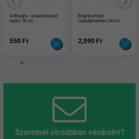
Grillnyárs - szalonnasütő
Bográcsfedő
nyárs 76 cm
rozsdamentes 34 cm
550 Ft
2,090 Ft
Szeretnél olcsóbban vásárolni?