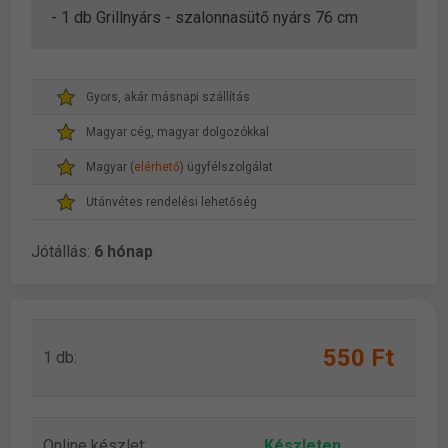
- 1 db Grillnyárs - szalonnasütő nyárs 76 cm
Gyors, akár másnapi szállítás
Magyar cég, magyar dolgozókkal
Magyar (
elérhető
) ügyfélszolgálat
Utánvétes rendelési lehetőség
Jótállás:
6 hónap
550 Ft
1 db:
Online készlet:
Készleten