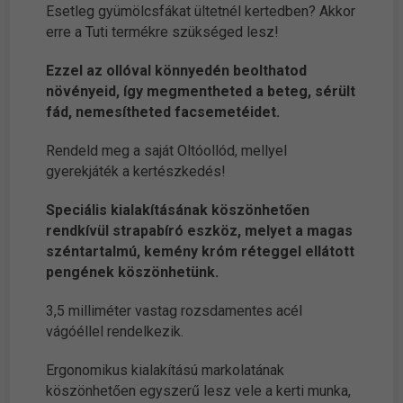
Esetleg gyümölcsfákat ültetnél kertedben? Akkor
erre a Tuti termékre szükséged lesz!
Ezzel az ollóval könnyedén beolthatod
növényeid, így megmentheted a beteg, sérült
fád, nemesítheted facsemetéidet.
Rendeld meg a saját Oltóollód, mellyel
gyerekjáték a kertészkedés!
Speciális kialakításának köszönhetően
rendkívül strapabíró eszköz, melyet a magas
széntartalmú, kemény króm réteggel ellátott
pengének köszönhetünk.
3,5 milliméter vastag rozsdamentes acél
vágóéllel rendelkezik.
Ergonomikus kialakítású markolatának
köszönhetően egyszerű lesz vele a kerti munka,