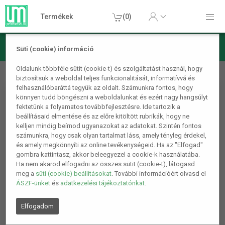
Termékek
(0)
Süti (cookie) információ
Kerti termékek
Kerti kiegészítők
Oltóolló
Oldalunk többféle sütit (cookie-t) és szolgáltatást használ, hogy
biztosítsuk a weboldal teljes funkcionalitását, informatívvá és
felhasználóbaráttá tegyük az oldalt. Számunkra fontos, hogy
könnyen tudd böngészni a weboldalunkat és ezért nagy hangsúlyt
fektetünk a folyamatos továbbfejlesztésre. Ide tartozik a
beállításaid elmentése és az előre kitöltött rubrikák, hogy ne
kelljen mindig beírnod ugyanazokat az adatokat. Szintén fontos
számunkra, hogy csak olyan tartalmat láss, amely tényleg érdekel,
és amely megkönnyíti az online tevékenységeid. Ha az "Elfogad"
gombra kattintasz, akkor beleegyezel a cookie-k használatába.
Ha nem akarod elfogadni az összes sütit (cookie-t), látogasd
meg a
süti (cookie) beállításokat
. További információért olvasd el
ÁSZF-ünket
és
adatkezelési tájékoztatónkat
.
Elfogadom