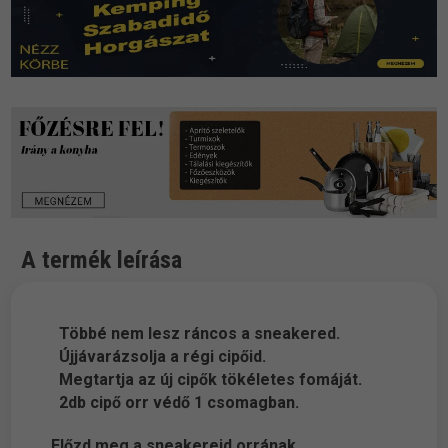
A termék leírása
Többé nem lesz ráncos a sneakered.
Újjávarázsolja a régi cipőid.
Megtartja az új cipők tökéletes fomáját.
2db cipő orr védő 1 csomagban.
Előzd meg a sneakereid orrának