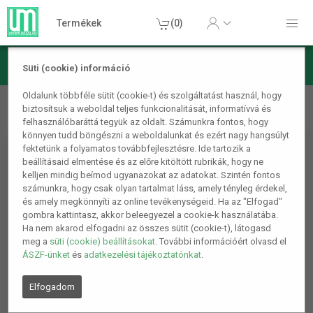
Termékek
(0)
Süti (cookie) információ
Hasznos hétköznapi termékek
Praktikus és kreatív termékek
Oldalunk többféle sütit (cookie-t) és szolgáltatást használ, hogy
biztosítsuk a weboldal teljes funkcionalitását, informatívvá és
Sneaker törés védő, cipő orr védő Fehér
felhasználóbaráttá tegyük az oldalt. Számunkra fontos, hogy
könnyen tudd böngészni a weboldalunkat és ezért nagy hangsúlyt
fektetünk a folyamatos továbbfejlesztésre. Ide tartozik a
beállításaid elmentése és az előre kitöltött rubrikák, hogy ne
kelljen mindig beírnod ugyanazokat az adatokat. Szintén fontos
számunkra, hogy csak olyan tartalmat láss, amely tényleg érdekel,
és amely megkönnyíti az online tevékenységeid. Ha az "Elfogad"
gombra kattintasz, akkor beleegyezel a cookie-k használatába.
Ha nem akarod elfogadni az összes sütit (cookie-t), látogasd
meg a
süti (cookie) beállításokat
. További információért olvasd el
ÁSZF-ünket
és
adatkezelési tájékoztatónkat
.
Elfogadom