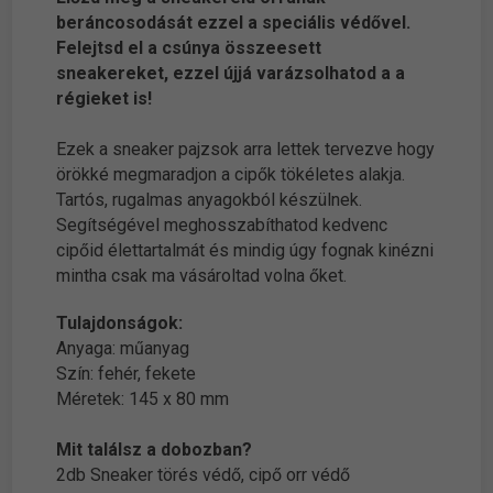
beráncosodását ezzel a speciális védővel.
Felejtsd el a csúnya összeesett
sneakereket, ezzel újjá varázsolhatod a a
régieket is!
Ezek a sneaker pajzsok arra lettek tervezve hogy
örökké megmaradjon a cipők tökéletes alakja.
Tartós, rugalmas anyagokból készülnek.
Segítségével meghosszabíthatod kedvenc
cipőid élettartalmát és mindig úgy fognak kinézni
mintha csak ma vásároltad volna őket.
Tulajdonságok:
Anyaga: műanyag
Szín: fehér, fekete
Méretek: 145 x 80 mm
Mit találsz a dobozban?
2db Sneaker törés védő, cipő orr védő