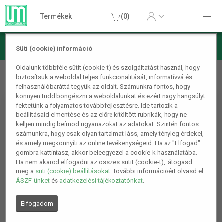
Termékek
(0)
Süti (cookie) információ
Sport termékek
Strand kellékek
Vízicipő gyerekeknek rák
Oldalunk többféle sütit (cookie-t) és szolgáltatást használ, hogy
biztosítsuk a weboldal teljes funkcionalitását, informatívvá és
28-29
felhasználóbaráttá tegyük az oldalt. Számunkra fontos, hogy
könnyen tudd böngészni a weboldalunkat és ezért nagy hangsúlyt
fektetünk a folyamatos továbbfejlesztésre. Ide tartozik a
beállításaid elmentése és az előre kitöltött rubrikák, hogy ne
kelljen mindig beírnod ugyanazokat az adatokat. Szintén fontos
számunkra, hogy csak olyan tartalmat láss, amely tényleg érdekel,
és amely megkönnyíti az online tevékenységeid. Ha az "Elfogad"
gombra kattintasz, akkor beleegyezel a cookie-k használatába.
Ha nem akarod elfogadni az összes sütit (cookie-t), látogasd
meg a
süti (cookie) beállításokat
. További információért olvasd el
ÁSZF-ünket
és
adatkezelési tájékoztatónkat
.
Elfogadom