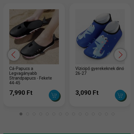
Cá-Papucs a
Vízicipő gyerekeknek dinó
Legvagányabb
26-27
Strandpapucs - Fekete
44-45
7,990 Ft
3,090 Ft