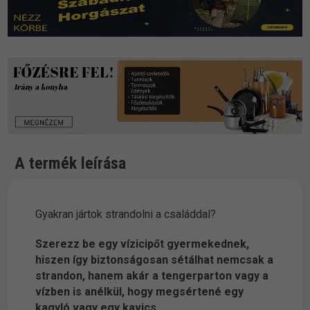
A termék leírása
Gyakran jártok strandolni a családdal?
Szerezz be egy vízicipőt gyermekednek,
hiszen így biztonságosan sétálhat nemcsak a
strandon, hanem akár a tengerparton vagy a
vízben is anélkül, hogy megsértené egy
kagyló vagy egy kavics.