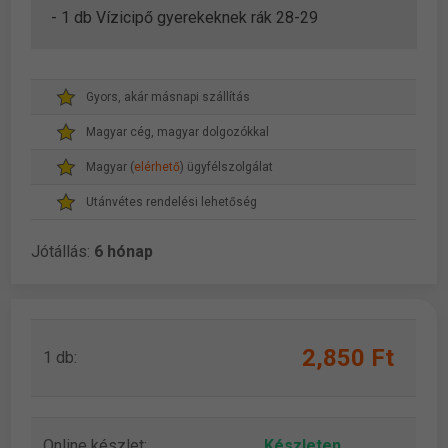
- 1 db Vízicipő gyerekeknek rák 28-29
Gyors, akár másnapi szállítás
Magyar cég, magyar dolgozókkal
Magyar (
elérhető
) ügyfélszolgálat
Utánvétes rendelési lehetőség
Jótállás:
6 hónap
2,850 Ft
1 db:
Online készlet:
Készleten