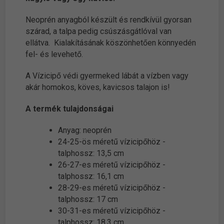
Neoprén anyagból készült és rendkívül gyorsan
szárad, a talpa pedig csúszásgátlóval van
ellátva. Kialakításának köszönhetően könnyedén
fel- és levehető.
A Vízicipő védi gyermeked lábát a vízben vagy
akár homokos, köves, kavicsos talajon is!
A termék tulajdonságai
Anyag: neoprén
24-25-ös méretű vízicipőhöz -
talphossz: 13,5 cm
26-27-es méretű vízicipőhöz -
talphossz: 16,1 cm
28-29-es méretű vízicipőhöz -
talphossz: 17 cm
30-31-es méretű vízicipőhöz -
talphossz: 18,3 cm